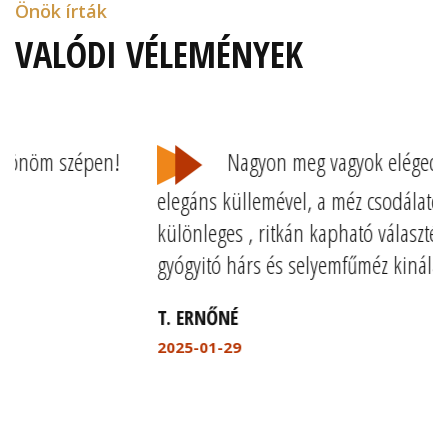
Önök írták
VALÓDI VÉLEMÉNYEK
Nagyon meg vagyok elégedve a termék
elegáns küllemével, a méz csodálatos izével és
különleges , ritkán kapható választékával is ,mint a
gyógyitó hárs és selyemfűméz kinálatával is !
T. ERNŐNÉ
2025-01-29