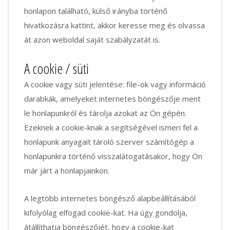
honlapon található, külső irányba történő
hivatkozásra kattint, akkor keresse meg és olvassa
át azon weboldal saját szabályzatát is.
A cookie / süti
A cookie vagy süti jelentése: file-ok vagy információ
darabkák, amelyeket internetes böngészője ment
le honlapunkról és tárolja azokat az Ön gépén.
Ezeknek a cookie-knak a segítségével ismeri fel a
honlapunk anyagait tároló szerver számítógép a
honlapunkra történő visszalátogatásakor, hogy Ön
már járt a honlapjainkon.
A legtöbb internetes böngésző alapbeállításából
kifolyólag elfogad cookie-kat. Ha úgy gondolja,
átállíthatja böngészőjét, hogy a cookie-kat