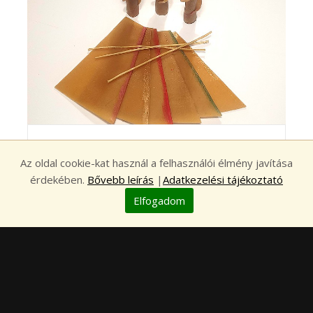
HÚSVÉTI ÚJDONSÁGOK ÉS -20%
Az oldal cookie-kat használ a felhasználói élmény javítása
KEDVEZMÉNY
érdekében.
Bővebb leírás
|
Adatkezelési tájékoztató
Elfogadom
2026. Február 26.
ELOLVASOM