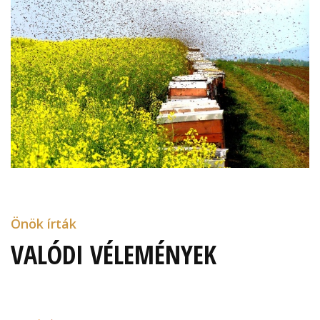
Önök írták
VALÓDI VÉLEMÉNYEK