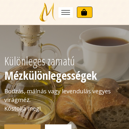
Különleges zamatú
Mézkülönlegességek
Bodzás, málnás vagy levendulás vegyes
virágméz.
Kóstolja meg!