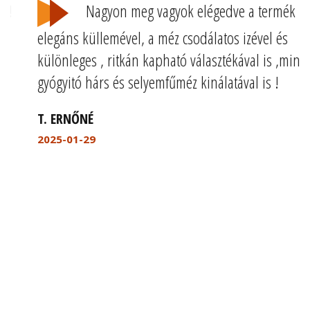
Nagyon meg vagyok elégedve a termék
elegáns küllemével, a méz csodálatos izével és
különleges , ritkán kapható választékával is ,mint a
gyógyitó hárs és selyemfűméz kinálatával is !
T. ERNŐNÉ
2025-01-29