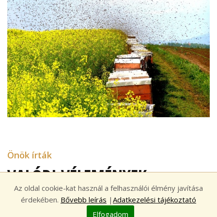
Önök írták
VALÓDI VÉLEMÉNYEK
Az oldal cookie-kat használ a felhasználói élmény javítása
érdekében.
Bővebb leírás
|
Adatkezelési tájékoztató
Elfogadom