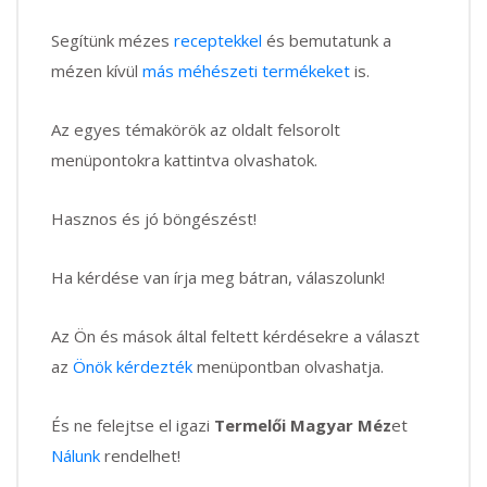
Segítünk mézes
receptekkel
és bemutatunk a
mézen kívül
más méhészeti termékeket
is.
Az egyes témakörök az oldalt felsorolt
menüpontokra kattintva olvashatok.
Hasznos és jó böngészést!
Ha kérdése van írja meg bátran, válaszolunk!
Az Ön és mások által feltett kérdésekre a választ
az
Önök kérdezték
menüpontban olvashatja.
És ne felejtse el igazi
Termelői Magyar Méz
et
Nálunk
rendelhet!