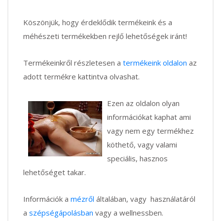
Köszönjük, hogy érdeklődik termékeink és a
méhészeti termékekben rejlő lehetőségek iránt!
Termékeinkről részletesen a
termékeink oldalon
az
adott termékre kattintva olvashat.
Ezen az oldalon olyan
információkat kaphat ami
vagy nem egy termékhez
köthető, vagy valami
speciális, hasznos
lehetőséget takar.
Információk a
mézről
általában, vagy használatáról
a
szépségápolásban
vagy a wellnessben.