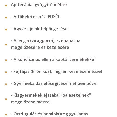
Apiterápia: gyógyitó méhek
- A tökéletes házi ELIXÍR
- Agysejtjeink felpörgetése
- Allergia (virágporra), szénanátha
megelőzésére és kezelésére
- Alkoholizmus ellen a kaptártermékekkel
- Fejfájás (krónikus), migrén kezelése mézzel
- Gyermekáldás elősegítése méhpempővel
- Kisgyermekek éjszakai "baleseteinek"
megelőzése mézzel
- Orrdugulás és homloküreg gyulladás