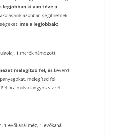
a legjobban ki van téve a
Pakolásaink azonban segíthetnek
nségeket.
Íme a legjobbak:
ulaolaj, 1 marék hámozott
mézet melegítsd fel, és
keverd
apanyagokat, melegítsd fel
 Fél óra múlva langyos vízzel
n, 1 evőkanál méz, 1 evőkanál