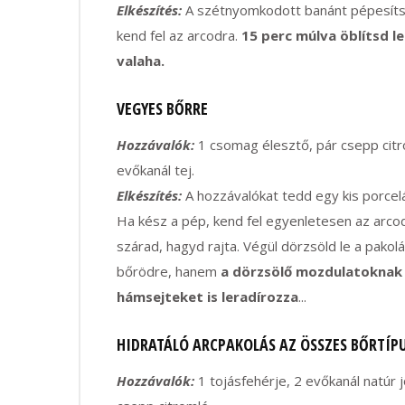
Elkészítés:
A szétnyomkodott banánt pépesítsd
kend fel az arcodra.
15 perc múlva öblítsd l
valaha.
VEGYES BŐRRE
Hozzávalók:
1 csomag élesztő, pár csepp citro
evőkanál tej.
Elkészítés:
A hozzávalókat tedd egy kis porcelá
Ha kész a pép, kend fel egyenletesen az arco
szárad, hagyd rajta. Végül dörzsöld le a pakolá
bőrödre, hanem
a dörzsölő mozdulatoknak
hámsejteket is leradírozza
...
HIDRATÁLÓ ARCPAKOLÁS AZ ÖSSZES BŐRTÍP
Hozzávalók:
1 tojásfehérje, 2 evőkanál natúr 