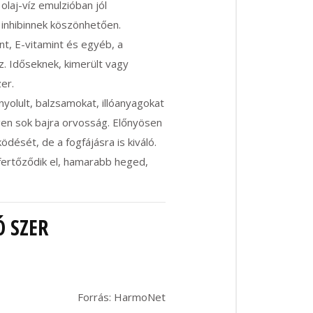
olaj-víz emulzióban jól
 inhibinnek köszönhetően.
nt, E-vitamint és egyéb, a
. Időseknek, kimerült vagy
er.
yolult, balzsamokat, illóanyagokat
gen sok bajra orvosság. Előnyösen
ödését, de a fogfájásra is kiváló.
fertőződik el, hamarabb heged,
 SZER
Forrás: HarmoNet