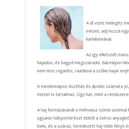
4 dl vizet melegíts m
mézet, adj hozzá egy 
kamillateával.
Az így elkészült mass
hajadon, és hagyd megszáradni. Bármilyen hihet
nem lesz ragadós, ráadásul a szőke hajat enyhé
A mindennapos tisztítás és ápolás számára jó
mézet is tartalmaz. Úgy hat, mint a rendszere
A haj formázásánál a méhviasz szinte azonnal 
ugyanis túlnyomórészt ebből a zsíros anyagból
bele, és a száraz, töredezett haj több fényt és