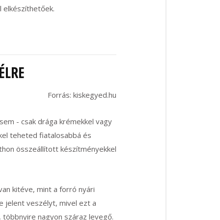
l elkészíthetőek.
ÉLRE
Forrás: kiskegyed.hu
sem - csak drága krémekkel vagy
kel teheted fiatalosabbá és
hon összeállított készítményekkel
n kitéve, mint a forró nyári
 jelent veszélyt, mivel ezt a
ti, többnyire nagyon száraz levegő.