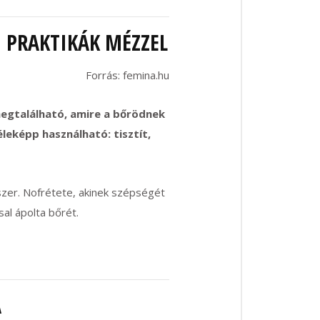
I PRAKTIKÁK MÉZZEL
Forrás: femina.hu
gtalálható, amire a bőrödnek
leképp használható: tisztít,
zer. Nofrétete, akinek szépségét
al ápolta bőrét.
A