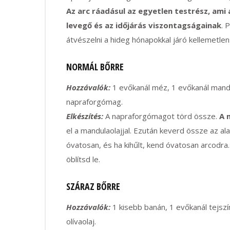
Az arc ráadásul az egyetlen testrész, ami 
levegő és az időjárás viszontagságainak
. 
átvészelni a hideg hónapokkal járó kellemetle
NORMÁL BŐRRE
Hozzávalók:
1 evőkanál méz, 1 evőkanál mand
napraforgómag.
Elkészítés:
A napraforgómagot törd össze.
A 
el a mandulaolajjal. Ezután keverd össze az al
óvatosan, és ha kihűlt, kend óvatosan arcodra.
öblítsd le.
SZÁRAZ BŐRRE
Hozzávalók:
1 kisebb banán, 1 evőkanál tejszí
olívaolaj.