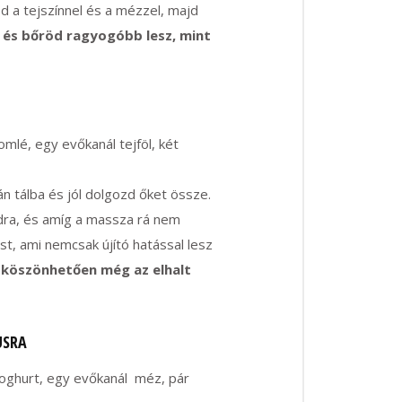
 a tejszínnel és a mézzel, majd
e és bőröd ragyogóbb lesz, mint
mlé, egy evőkanál tejföl, két
n tálba és jól dolgozd őket össze.
dra, és amíg a massza rá nem
st, ami nemcsak újító hatással lesz
 köszönhetően még az elhalt
USRA
joghurt, egy evőkanál méz, pár