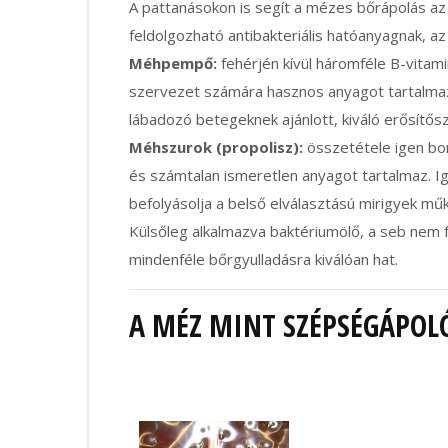
A pattanásokon is segít a mézes bőrápolás az 
feldolgozható antibakteriális hatóanyagnak, az
Méhpempő:
fehérjén kívül háromféle B-vitami
szervezet számára hasznos anyagot tartalmaz
lábadozó betegeknek ajánlott, kiváló erősítősz
Méhszurok (propolisz):
összetétele igen bon
és számtalan ismeretlen anyagot tartalmaz. I
befolyásolja a belső elválasztású mirigyek műk
Külsőleg alkalmazva baktériumölő, a seb nem 
mindenféle bőrgyulladásra kiválóan hat.
A MÉZ MINT SZÉPSÉGÁPOLÓ