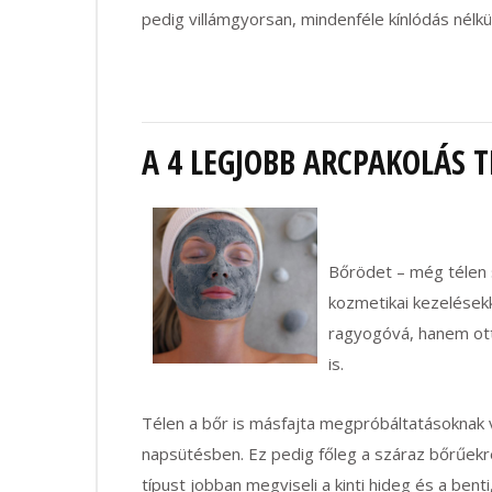
pedig villámgyorsan, mindenféle kínlódás nélkü
A 4 LEGJOBB ARCPAKOLÁS T
Bőrödet – még télen 
kozmetikai kezelések
ragyogóvá, hanem ott
is.
Télen a bőr is másfajta megpróbáltatásoknak va
napsütésben. Ez pedig főleg a száraz bőrűekre
típust jobban megviseli a kinti hideg és a ben