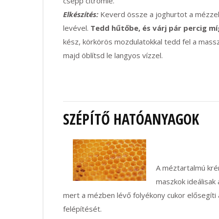
csepp citromlé.
Elkészítés:
Keverd össze a joghurtot a mézzel,
levével.
Tedd hűtőbe, és várj pár percig mí
kész, körkörös mozdulatokkal tedd fel a mass
majd öblítsd le langyos vízzel.
SZÉPÍTŐ HATÓANYAGOK
A méztartalmú kré
maszkok ideálisak 
mert a mézben lévő folyékony cukor elősegíti 
felépítését.