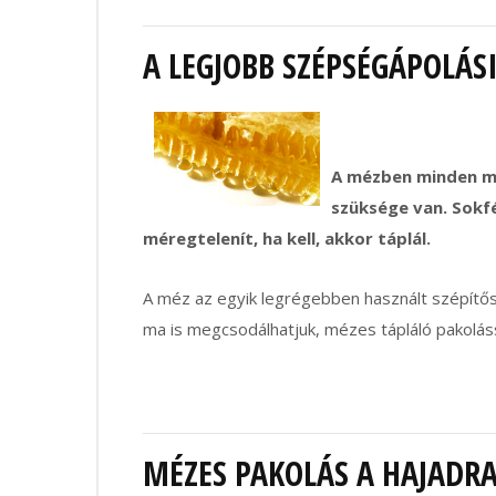
A LEGJOBB SZÉPSÉGÁPOLÁS
A mézben minden me
szüksége van. Sokfé
méregtelenít, ha kell, akkor táplál.
A méz az egyik legrégebben használt szépítős
ma is megcsodálhatjuk, mézes tápláló pakoláss
MÉZES PAKOLÁS A HAJADR