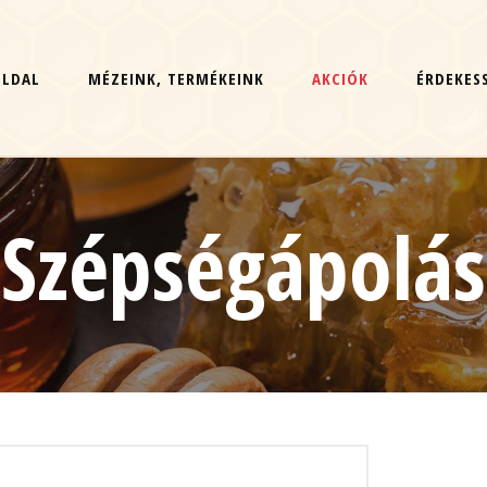
OLDAL
MÉZEINK, TERMÉKEINK
AKCIÓK
ÉRDEKES
Szépségápolás