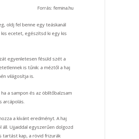
Forrás: femina.hu
eg, oldj fel benne egy teáskanál
kis ecetet, egészítsd ki egy kis
zát egyenletesen fésüld szét a
etlennek is tűnik: a méztől a haj
n világosítja is.
, ha a sampon és az öblítőbalzsam
s arcápolás.
hozza a kívánt eredményt. A haj
 áll. Ujjaiddal egyszerűen dolgozd
 tartást kap, a rövid frizurák