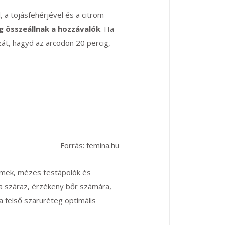
 a tojásfehérjével és a citrom
g összeállnak a hozzávalók
. Ha
zát, hagyd az arcodon 20 percig,
Forrás: femina.hu
mek, mézes testápolók és
a száraz, érzékeny bőr számára,
a felső szaruréteg optimális