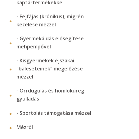
kaptártermékekkel
- Fejfájás (krónikus), migrén
kezelése mézzel
- Gyermekáldás elősegítése
méhpempővel
- Kisgyermekek éjszakai
"baleseteinek" megelőzése
mézzel
- Orrdugulás és homloküreg
gyulladás
- Sportolás támogatása mézzel
Mézről