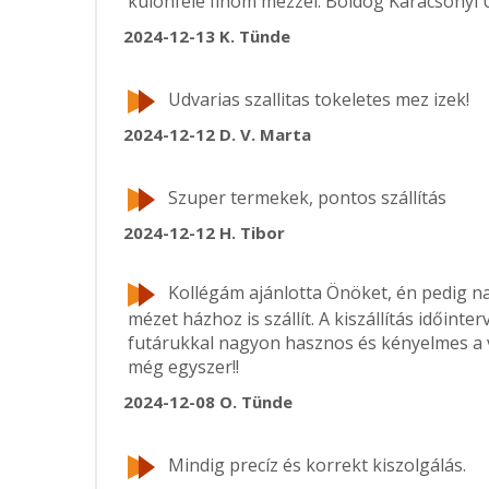
különféle finom mézzel. Boldog Karácsonyi
2024-12-13
K. Tünde
Udvarias szallitas tokeletes mez izek!
2024-12-12
D. V. Marta
Szuper termekek, pontos szállítás
2024-12-12
H. Tibor
Kollégám ajánlotta Önöket, én pedig n
mézet házhoz is szállít. A kiszállítás időin
futárukkal nagyon hasznos és kényelmes a v
még egyszer!!
2024-12-08
O. Tünde
Mindig precíz és korrekt kiszolgálás.