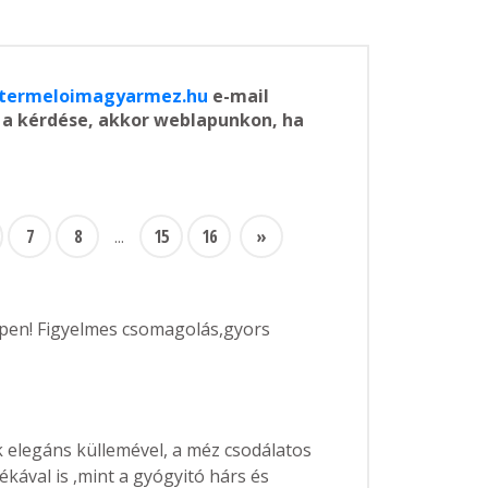
termeloimagyarmez.hu
e-mail
ű a kérdése, akkor weblapunkon, ha
7
8
15
16
»
...
en! Figyelmes csomagolás,gyors
elegáns küllemével, a méz csodálatos
ékával is ,mint a gyógyitó hárs és