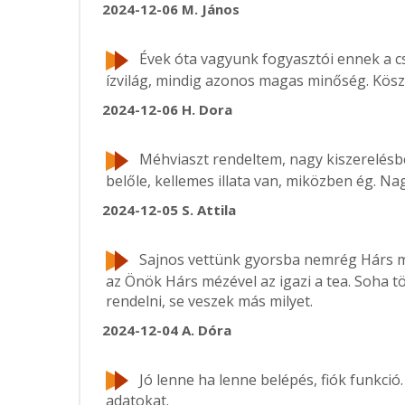
2024-12-06
M. János
Évek óta vagyunk fogyasztói ennek a c
ízvilág, mindig azonos magas minőség. Kös
2024-12-06
H. Dora
Méhviaszt rendeltem, nagy kiszerelésb
belőle, kellemes illata van, miközben ég. Nag
2024-12-05
S. Attila
Sajnos vettünk gyorsba nemrég Hárs méz
az Önök Hárs mézével az igazi a tea. Soha tö
rendelni, se veszek más milyet.
2024-12-04
A. Dóra
Jó lenne ha lenne belépés, fiók funkci
adatokat.