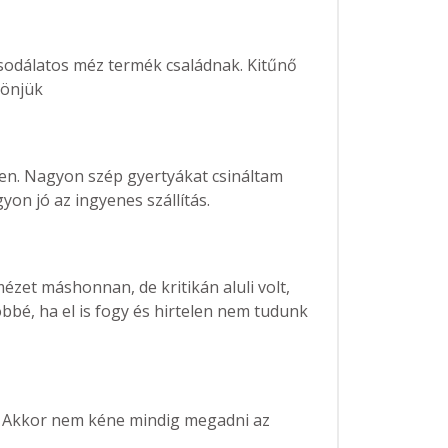
sodálatos méz termék családnak. Kitűnő
zönjük
en. Nagyon szép gyertyákat csináltam
yon jó az ingyenes szállítás.
et máshonnan, de kritikán aluli volt,
bbé, ha el is fogy és hirtelen nem tudunk
ó. Akkor nem kéne mindig megadni az