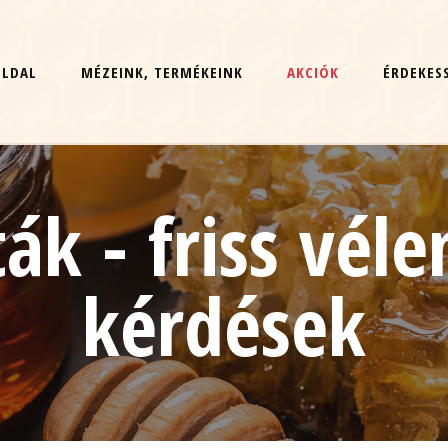
OLDAL
MÉZEINK, TERMÉKEINK
AKCIÓK
ÉRDEKES
ták - friss vél
kérdések