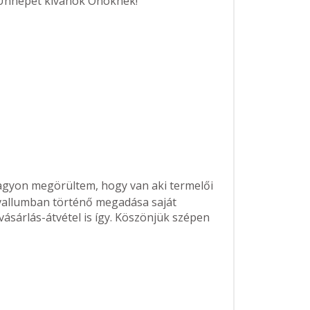
 Ünnepet kívánok Önöknek!
agyon megörültem, hogy van aki termelői
tervallumban történő megadása saját
ásárlás-átvétel is így. Köszönjük szépen