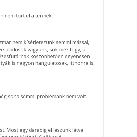
n nem tört el a termék.
stmár nem kísérletezünk semmi mással,
ycsaládosok vagyunk, sok méz fogy, a
mézesfutárnak köszönhetően egyenesen
rtyák is nagyon hangulatosak, itthonra is,
 még soha semmi problémánk nem volt.
t. Most egy darabig el leszünk látva