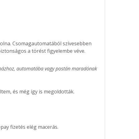
 volna. Csomagautomatából szívesebben
iztonságos a törést figyelembe véve.
i, házhoz, automatába vagy postán maradónak
ltem, és még így is megoldották.
pay fizetés elég macerás.