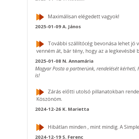
Maximálisan elégedett vagyok!
2025-01-09
A. János
További szállítócég bevonása lehet jó
venném át, bár tény, hogy az a legkevésbé b
2025-01-08
N. Annamária
Magyar Posta a partnerünk, rendelését kérhet
is!
Zárás előtti utolsó pillanatokban rende
Köszönöm.
2024-12-26
K. Marietta
Hibátlan minden , mint mindig. A Simple
2024-12-19
S. Ferenc