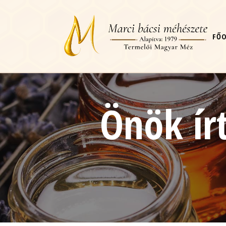
FŐ
Önök ír