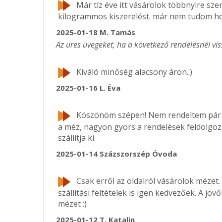
Már tíz éve itt vásárolok többnyire szem
kilogrammos kiszerelést. már nem tudom ho
2025-01-18
M. Tamás
Az üres üvegeket, ha a következő rendelésnél vis
Kiváló minőség alacsony áron.:)
2025-01-16
L. Éva
Köszönöm szépen! Nem rendeltem pár h
a méz, nagyon gyors a rendelések feldolgoz
szállítja ki.
2025-01-14
Százszorszép Óvoda
Csak erről az oldalról vásárolok mézet.
szállítási feltételek is igen kedvezőek. A j
mézet :)
2025-01-12
T. Katalin