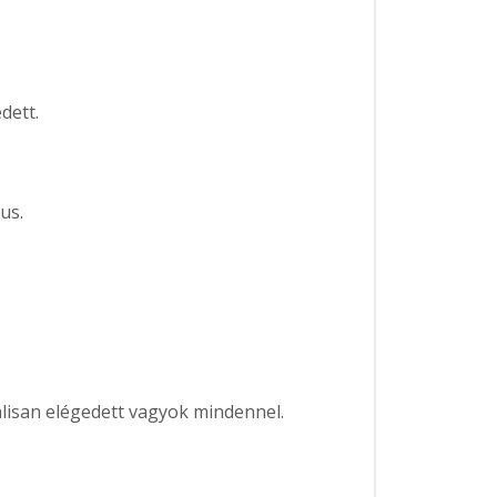
dett.
us.
isan elégedett vagyok mindennel.