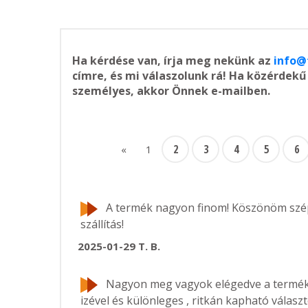
Ha kérdése van, írja meg nekünk az
info@
címre, és mi válaszolunk rá! Ha közérdek
személyes, akkor Önnek e-mailben.
2
3
4
5
6
«
1
A termék nagyon finom! Köszönöm szép
szállítás!
2025-01-29
T. B.
Nagyon meg vagyok elégedve a termék 
izével és különleges , ritkán kapható választ