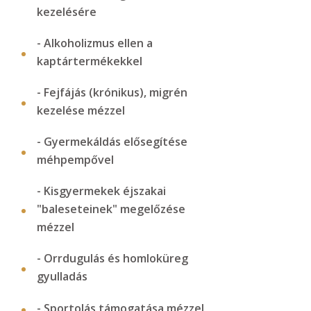
kezelésére
- Alkoholizmus ellen a
kaptártermékekkel
- Fejfájás (krónikus), migrén
kezelése mézzel
- Gyermekáldás elősegítése
méhpempővel
- Kisgyermekek éjszakai
"baleseteinek" megelőzése
mézzel
- Orrdugulás és homloküreg
gyulladás
- Sportolás támogatása mézzel