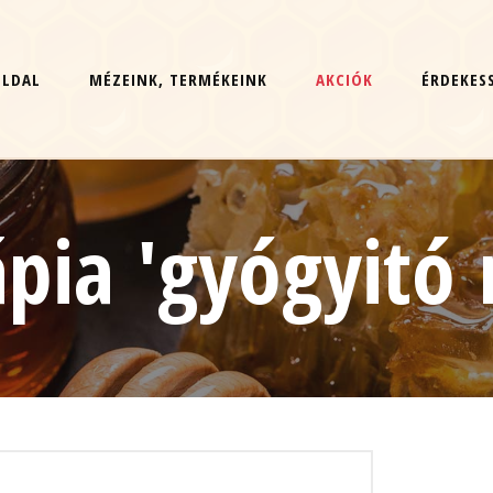
OLDAL
MÉZEINK, TERMÉKEINK
AKCIÓK
ÉRDEKES
ápia 'gyógyitó