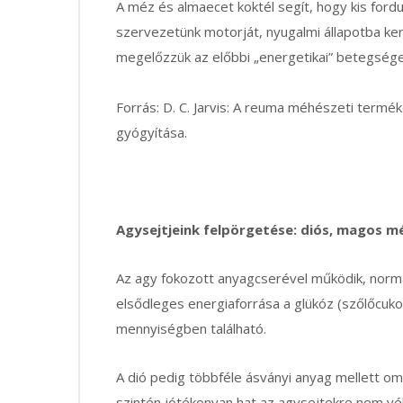
A méz és almaecet koktél segít, hogy kis fordu
szervezetünk motorját, nyugalmi állapotba ker
megelőzzük az előbbi „energetikai” betegsége
Forrás: D. C. Jarvis: A reuma méhészeti termé
gyógyítása.
Agysejtjeink felpörgetése: diós, magos 
Az agy fokozott anyagcserével működik, normá
elsődleges energiaforrása a glükóz (szőlőcuk
mennyiségben található.
A dió pedig többféle ásványi anyag mellett om
szintén jótékonyan hat az agysejtekre,nem vél