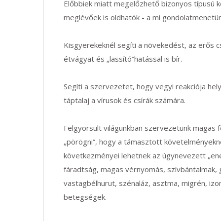
Előbbiek miatt megelőzhető bizonyos típusú köv
meglévőek is oldhatók - a mi gondolatmenetün
Kisgyerekeknél segíti a növekedést, az erős cso
étvágyat és „lassító”
hatással is bír.
Segíti a szervezetet, hogy vegyi reakciója hely
táptalaj a vírusok és csírák számára.
Felgyorsult világunkban szervezetünk magas 
„pörögni”, hogy a támasztott követelményekn
következményei lehetnek az úgynevezett „ene
fáradtság, magas vérnyomás, szívbántalmak,
vastagbélhurut, szénaláz, asztma, migrén, iz
betegségek.