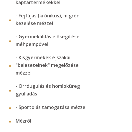
kaptártermékekkel
- Fejfájás (krónikus), migrén
kezelése mézzel
- Gyermekáldás elősegítése
méhpempővel
- Kisgyermekek éjszakai
"baleseteinek" megelőzése
mézzel
- Orrdugulás és homloküreg
gyulladás
- Sportolás támogatása mézzel
Mézről