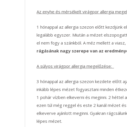
Az enyhe és mérsékelt virágpor allergia mege
1 hónappal az allergia szezon előtt kezdjünk 
legalább egyszer. Miután a mézet elszopogattu
el nem fogy a szánkból. A méz mellett a viasz,
rágásának nagy szerepe van az eredmény
A súlyos virágpor allergia megelőzése:
3 hónappal az allergia szezon kezdete előtt a
inkább lépes mézet fogyasztani minden étkez
1 pohár vízben elkeverni és meginni. 2 héttel 
ezen túl még reggel és este 2 kanál mézet és
elkeverve ajánlott meginni. Gyakran rágcsálun
lépes mézet.