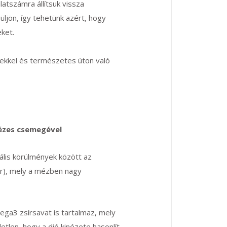
latszámra állítsuk vissza
üljön, így tehetünk azért, hogy
ket.
kekkel és természetes úton való
mézes csemegével
lis körülmények között az
or), mely a mézben nagy
ega3 zsírsavat is tartalmaz, mely
etlen, hogy a dió kinézete hasonlít