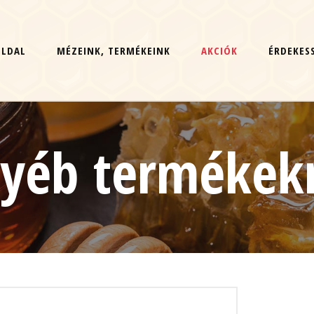
OLDAL
MÉZEINK, TERMÉKEINK
AKCIÓK
ÉRDEKES
yéb termékek