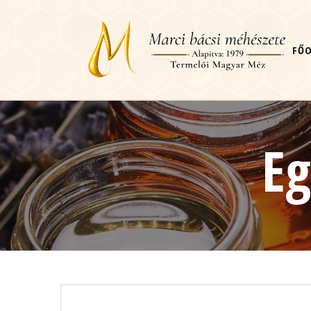
FŐ
Eg