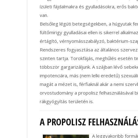
ízületi fájdalmakra és gyulladásokra, erős ba
van.
Belsőleg légúti betegségekben, a húgyutak fer
fültőmirigy
gyulladásai ellen is sikerrel alkalm
értágító, vérnyomásszabályzó, baktérium-szapo
Rendszeres fogyasztása az általános szervez
szinten tartja. Torokfájás, meghűlés esetén t
többször gargarizáljunk. A szájban lévő sebeke
impotenciára, más (nem lelki eredetű) szexuáli
magát a mézet is, férfiaknál akár a nemi szer
orvostudomány a propolisz felhasználásával b
rákgyógyítás területén is.
A PROPOLISZ FELHASZNÁLÁ
A leggyakoribb formá