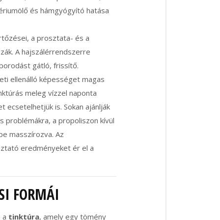
ktériumölő és hámgyógyító hatása
tőzései, a prosztata- és a
azzák. A hajszálérrendszerre
rodást gátló, frissítő.
eti ellenálló képességet magas
inktúrás meleg vízzel naponta
t ecsetelhetjük is. Sokan ajánlják
s problémákra, a propoliszon kívül
vbe masszírozva. Az
iztató eredményeket ér el a
SI FORMÁI
i a
tinktúra
, amely egy tömény