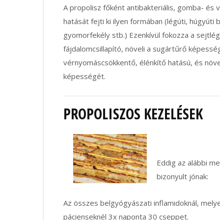
A propolisz főként antibakteriális, gomba- és v
hatását fejti ki ilyen formában (légúti, húgyút
gyomorfekély stb.) Ezenkívül fokozza a sejtlé
fájdalomcsillapító, növeli a sugártűrő képess
vérnyomáscsökkentő, élénkítő hatású, és növel
képességét.
PROPOLISZOS KEZELÉSEK
Eddig az alábbi 
bizonyult jónak:
Az összes belgyógyászati inflamidoknál, melye
pácienseknél 3x naponta 30 cseppet.