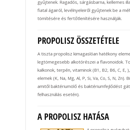
gyűjtenek. Ragadós, sárgásbarna, kellemes illa
fiatal ágairól, levélnyeleiről gyűjtenek be a mé
tömítésére és fertőtlenítésére használják.
PROPOLISZ ÖSSZETÉTELE
A tiszta propolisz kimagaslóan hatékony eleme
legtömegesebb alkotórészei a flavonoidok. T
kalkonok
,
terpén
,
vitaminok
(B1, B2, B6, C, E, )
elemek (K, Na, Mg, Al, P, Si, Va, Co, S, N, Zn).
amitől baktériumölő és baktériumfejlődést gát
felhasználás esetén).
A PROPOLISZ HATÁSA
A propolisz gyógyhat