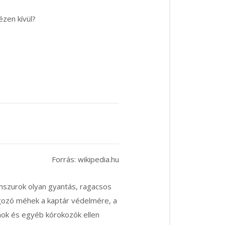
zen kívül?
Forrás: wikipedia.hu
szurok olyan gyantás, ragacsos
lgozó
méhek
a kaptár védelmére, a
ok és egyéb kórokozók ellen