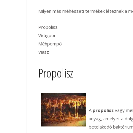
Milyen más méhészeti termékek léteznek a mé
Propolisz
Virágpor
Méhpempő
Viasz
Propolisz
A
propolisz
vagy méh
anyag, amelyet a do
betolakodó baktérium