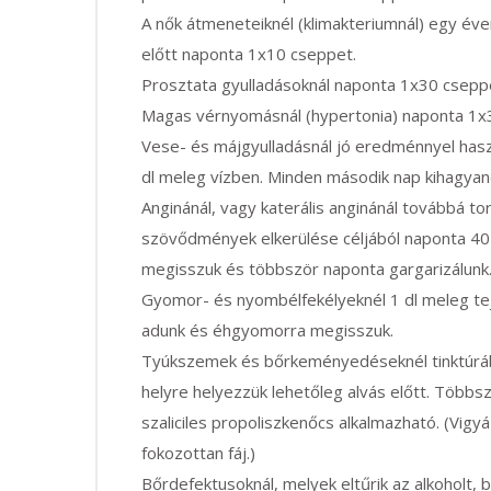
A nők átmeneteiknél (klimakteriumnál) egy éve
előtt naponta 1x10 cseppet.
Prosztata gyulladásoknál naponta 1x30 csepp
Magas vérnyomásnál (hypertonia) naponta 1x
Vese- és májgyulladásnál jó eredménnyel has
dl meleg vízben. Minden második nap kihagyan
Anginánál, vagy katerális anginánál továbbá t
szövődmények elkerülése céljából naponta 40
megisszuk és többször naponta gargarizálunk
Gyomor- és nyombélfekélyeknél 1 dl meleg tej
adunk és éhgyomorra megisszuk.
Tyúkszemek és bőrkeményedéseknél tinktúráb
helyre helyezzük lehetőleg alvás előtt. Többs
szaliciles propoliszkenőcs alkalmazható. (Vig
fokozottan fáj.)
Bőrdefektusoknál, melyek eltűrik az alkoholt