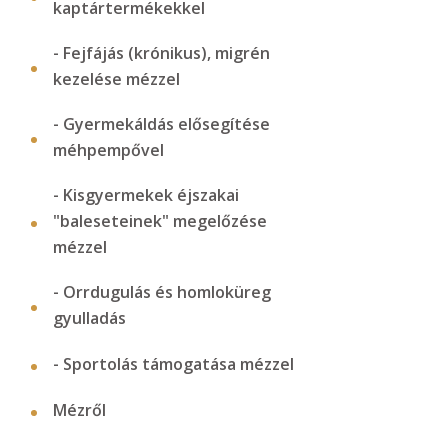
kaptártermékekkel
- Fejfájás (krónikus), migrén
kezelése mézzel
- Gyermekáldás elősegítése
méhpempővel
- Kisgyermekek éjszakai
"baleseteinek" megelőzése
mézzel
- Orrdugulás és homloküreg
gyulladás
- Sportolás támogatása mézzel
Mézről