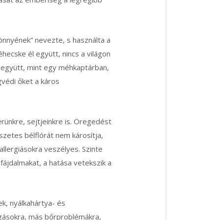
könnyének” nevezte, s használta a
ecske él együtt, nincs a világon
ne együtt, mint egy méhkaptárban,
gvédi őket a káros
rünkre, sejtjeinkre is. Öregedést
szetes bélflórát nem károsítja,
-allergiásokra veszélyes. Szinte
 fájdalmakat, a hatása vetekszik a
k, nyálkahártya- és
ágásokra, más bőrproblémákra,