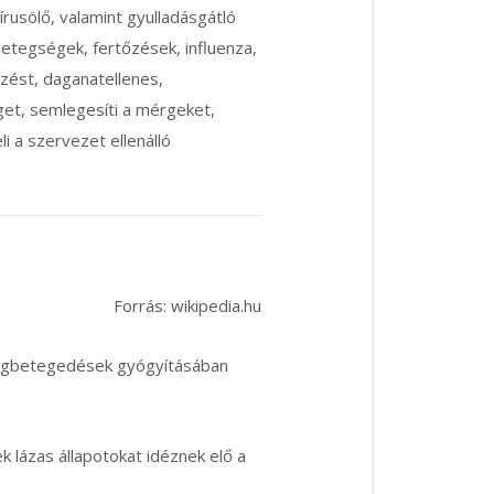
írusölő, valamint gyulladásgátló
i betegségek, fertőzések, influenza,
gzést, daganatellenes,
éget, semlegesíti a mérgeket,
i a szervezet ellenálló
Forrás: wikipedia.hu
megbetegedések gyógyításában
k lázas állapotokat idéznek elő a