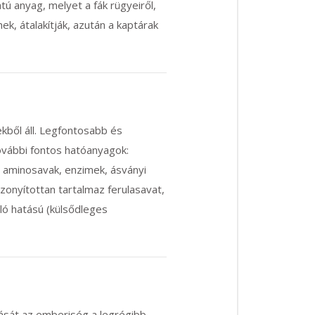
tú anyag, melyet a fák rügyeiről,
hek, átalakítják, azután a kaptárak
kből áll. Legfontosabb és
ovábbi fontos hatóanyagok:
,
aminosavak
, enzimek, ásványi
 Bizonyítottan tartalmaz
ferulasavat
,
ló hatású (külsődleges
ását az emberiség a legrégibb