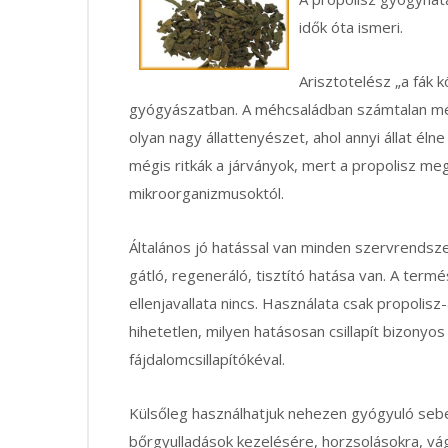
idők óta ismeri.
Arisztotelész „a fák 
gyógyászatban. A méhcsaládban számtalan méh
olyan nagy állattenyészet, ahol annyi állat él
mégis ritkák a járványok, mert a propolisz me
mikroorganizmusoktól.
Általános jó hatással van minden szervrendsze
gátló, regeneráló, tisztító hatása van. A termé
ellenjavallata nincs. Használata csak propolisz
hihetetlen, milyen hatásosan csillapít bizonyos
fájdalomcsillapítókéval.
Külsőleg használhatjuk nehezen gyógyuló sebe
bőrgyulladások kezelésére, horzsolásokra, v