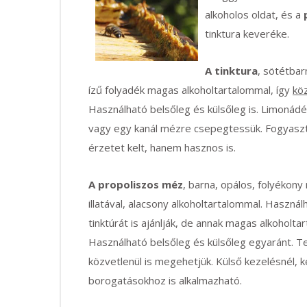
alkoholos
oldat, és a
tinktura keveréke.
A tinktura
, sötétbar
ízű folyadék magas alkoholtartalommal, így
kö
Használható belsőleg és külsőleg is. Limonádé
vagy egy kanál mézre csepegtessük. Fogyaszt
érzetet kelt, hanem hasznos is.
A propoliszos méz
, barna, opálos, folyékony
illatával, alacsony alkoholtartalommal. Haszná
tinktúrát is ajánlják, de annak magas alkoholta
Használható belsőleg és külsőleg egyaránt. T
közvetlenül is megehetjük. Külső kezelésnél, 
borogatásokhoz is alkalmazható.