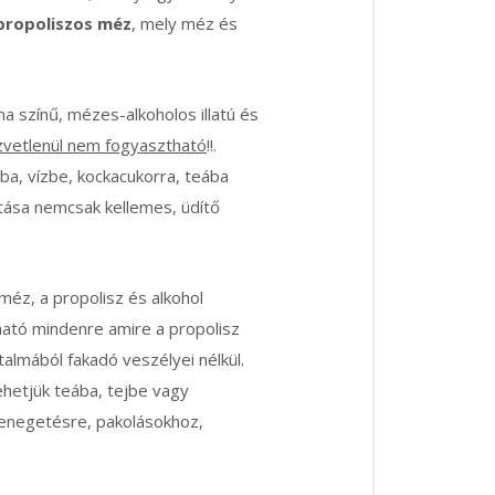
propoliszos méz
, mely méz és
na színű, mézes-alkoholos illatú és
zvetlenül nem fogyasztható
!!.
ba, vízbe, kockacukorra, teába
ása nemcsak kellemes, üdítő
 méz, a propolisz és alkohol
lható mindenre amire a propolisz
rtalmából fakadó veszélyei nélkül.
ehetjük teába, tejbe vagy
kenegetésre, pakolásokhoz,