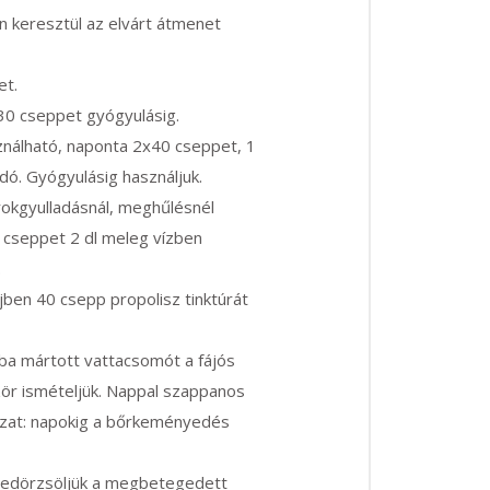
n keresztül az elvárt átmenet
et.
30 cseppet gyógyulásig.
ználható, naponta 2x40 cseppet, 1
dó. Gyógyulásig használjuk.
orokgyulladásnál, meghűlésnél
 cseppet 2 dl meleg vízben
.
ben 40 csepp propolisz tinktúrát
a mártott vattacsomót a fájós
zör ismételjük. Nappal szappanos
yázat: napokig a bőrkeményedés
, bedörzsöljük a megbetegedett