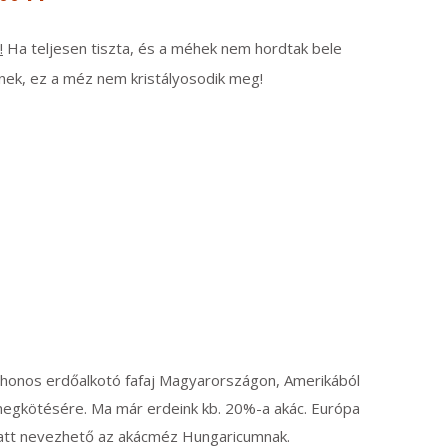
!
Ha teljesen tiszta, és a méhek nem hordtak bele
ek, ez a méz nem kristályosodik meg!
honos erdőalkotó fafaj Magyarországon, Amerikából
 megkötésére. Ma már erdeink kb. 20%-a akác. Európa
iatt nevezhető az akácméz Hungaricumnak.