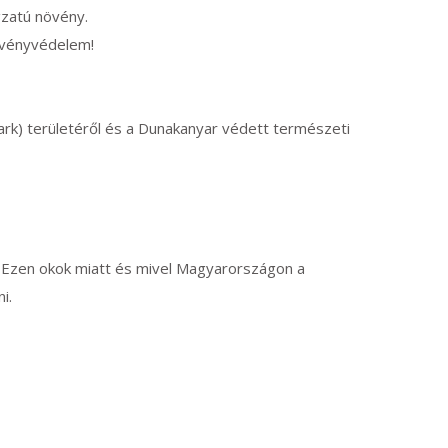
gzatú növény.
övényvédelem!
rk) területéről és a Dunakanyar védett természeti
a. Ezen okok miatt és mivel Magyarországon a
i.