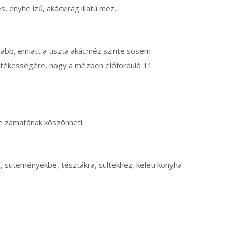
, enyhe ízű, akácvirág illatú méz.
abb, emiatt a tiszta akácméz szinte sosem
 értékességére, hogy a mézben előforduló 11
 zamatának köszönheti.
, süteményekbe, tésztákra, sültekhez, keleti konyha