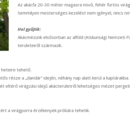
Az akácfa 20-30 méter magasra növő, fehér fürtös virá
Semmilyen mesterséges kezelést nem igényel, nincs n
Hol gyűjtik:
Akácmézünk elsősorban az alföld (Kiskunsági Nemzeti Pa
területeiről származik.
 heteire tehető.
ntős része a „dandár” idején, néhány nap alatt kerül a kaptárakb
két eltérő virágzási idejű akácterületről lehetséges mézet pergetn
zért a virágporra érzékenyek próbára tehetik.