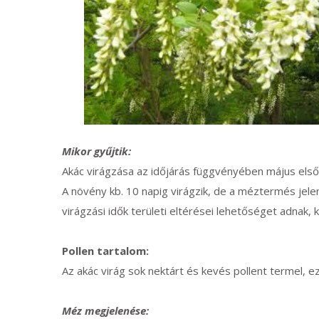
Mikor gyűjtik:
Akác virágzása az időjárás függvényében május első
A növény kb. 10 napig virágzik, de a méztermés jele
virágzási idők területi eltérései lehetőséget adnak, 
Pollen tartalom:
Az akác virág sok nektárt és kevés pollent termel, e
Méz megjelenése: