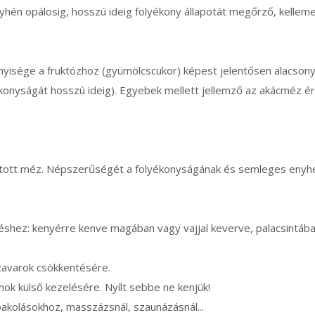
yhén opálosig, hosszú ideig folyékony állapotát megőrző, kellemes
nyisége a fruktózhoz (gyümölcscukor) képest jelentősen alacsony
lyékonyságát hosszú ideig). Egyebek mellett jellemző az akácméz
tott méz. Népszerűségét a folyékonyságának és semleges enyhe
zéshez: kenyérre kenve magában vagy vajjal keverve, palacsintába
zavarok csökkentésére.
k külső kezelésére. Nyílt sebbe ne kenjük!
kolásokhoz, masszázsnál, szaunázásnál...