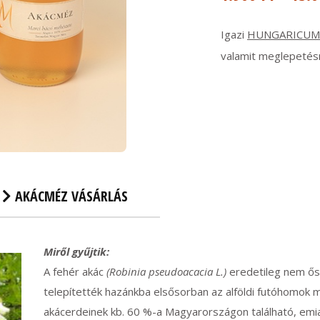
Igazi
HUNGARICUM
valamit meglepetésn
AKÁCMÉZ VÁSÁRLÁS
Miről gyűjtik:
A fehér akác
(Robinia pseudoacacia L.)
eredetileg nem ős
telepítették hazánkba elsősorban az alföldi futóhomok
akácerdeinek kb. 60 %-a Magyarországon található, em