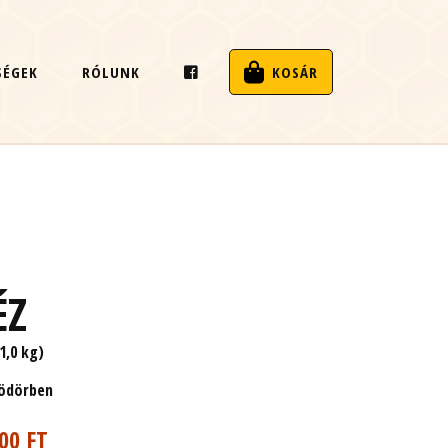
SÉGEK
RÓLUNK
KOSÁR
ÉZ
1,0 kg)
vödörben
000 FT