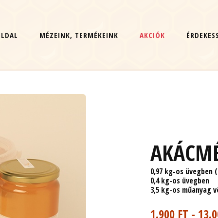
OLDAL
MÉZEINK, TERMÉKEINK
AKCIÓK
ÉRDEKES
AKÁCM
0,97 kg-os üvegben (
0,4 kg-os üvegben
3,5 kg-os műanyag 
1.900 FT - 13.