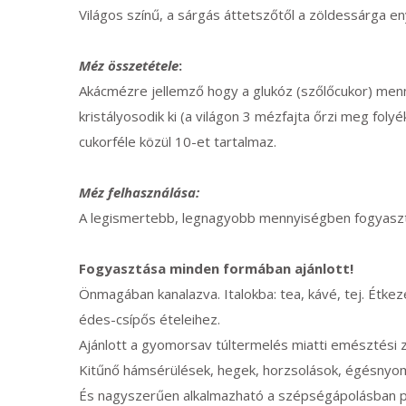
Világos színű, a sárgás áttetszőtől a zöldessárga en
Méz összetétele
:
Akácmézre jellemző hogy a glukóz (szőlőcukor) men
kristályosodik ki (a világon 3 mézfajta őrzi meg fo
cukorféle közül 10-et tartalmaz.
Méz felhasználása:
A legismertebb, legnagyobb mennyiségben fogyasz
Fogyasztása minden formában ajánlott!
Önmagában kanalazva. Italokba: tea, kávé, tej. Étke
édes-csípős ételeihez.
Ajánlott a gyomorsav túltermelés miatti emésztési 
Kitűnő hámsérülések, hegek, horzsolások, égésnyomo
És nagyszerűen alkalmazható a szépségápolásban pa