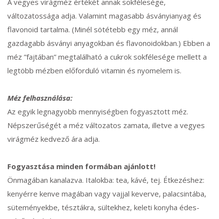
A vegyes virágméz értékét annak sokfélesége,
változatossága adja. Valamint magasabb ásványianyag és
flavonoid tartalma. (Minél sötétebb egy méz, annál
gazdagabb ásványi anyagokban és flavonoidokban.) Ebben a
méz ”fajtában” megtalálható a cukrok sokfélesége mellett a
legtöbb mézben előforduló vitamin és nyomelem is.
Méz felhasználása:
Az egyik legnagyobb mennyiségben fogyasztott méz.
Népszerűségét a méz változatos zamata, illetve a vegyes
virágméz kedvező ára adja.
Fogyasztása minden formában ajánlott!
Önmagában kanalazva. Italokba: tea, kávé, tej. Étkezéshez:
kenyérre kenve magában vagy vajjal keverve, palacsintába,
süteményekbe, tésztákra, sültekhez, keleti konyha édes-