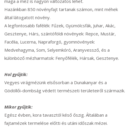
maga a méz is nagyon változatos lehet.
Hazánkban 850 növényfajt tartanak számon, mint méhek
által látogatott növény.
A legfontosabb fafélék: Fűzek, Gyümölcsfák, Juhar, Akác,
Gesztenye, Hárs, szántóföldi növények: Repce, Mustár,
Facélia, Lucerna, Napraforgó, gyomnövények:
Medvehagyma, Som, Selyemkóró, Aranyvessző, és a
különböző mézharmatok: Fenyőfélék, Hársak, Gesztenye.
Hol gyűjtik:
Vegyes virágmézünk elsősorban a Dunakanyar és a
Gödöllői-dombság védett természeti területeiről származik.
Mikor gyűjtik:
Egész évben, kora tavasztól késő őszig. Általában a
fajtamézek termelése előtti és utáni időszak mézei.