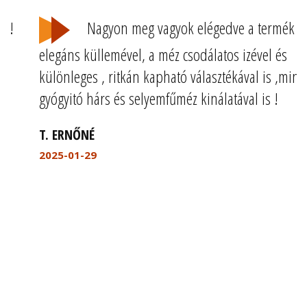
Nagyon meg vagyok elégedve a termék
elegáns küllemével, a méz csodálatos izével és
különleges , ritkán kapható választékával is ,mint a
gyógyitó hárs és selyemfűméz kinálatával is !
T. ERNŐNÉ
2025-01-29