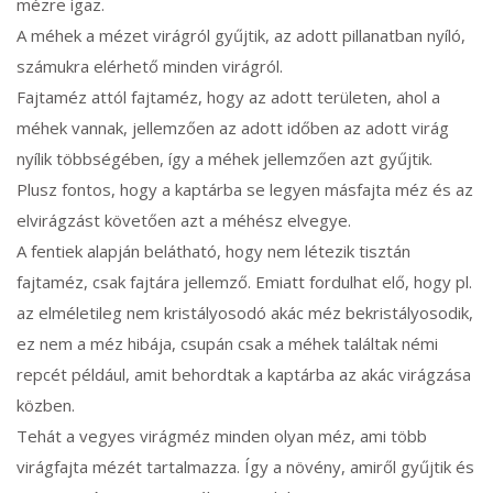
mézre igaz.
A méhek a mézet virágról gyűjtik, az adott pillanatban nyíló,
számukra elérhető minden virágról.
Fajtaméz attól fajtaméz, hogy az adott területen, ahol a
méhek vannak, jellemzően az adott időben az adott virág
nyílik többségében, így a méhek jellemzően azt gyűjtik.
Plusz fontos, hogy a kaptárba se legyen másfajta méz és az
elvirágzást követően azt a méhész elvegye.
A fentiek alapján belátható, hogy nem létezik tisztán
fajtaméz, csak fajtára jellemző. Emiatt fordulhat elő, hogy pl.
az elméletileg nem kristályosodó akác méz bekristályosodik,
ez nem a méz hibája, csupán csak a méhek találtak némi
repcét például, amit behordtak a kaptárba az akác virágzása
közben.
Tehát a vegyes virágméz minden olyan méz, ami több
virágfajta mézét tartalmazza. Így a növény, amiről gyűjtik és