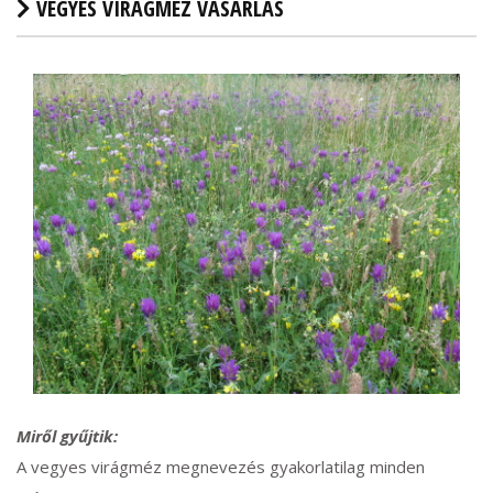
VEGYES VIRÁGMÉZ VÁSÁRLÁS
Miről gyűjtik:
A vegyes virágméz megnevezés gyakorlatilag minden