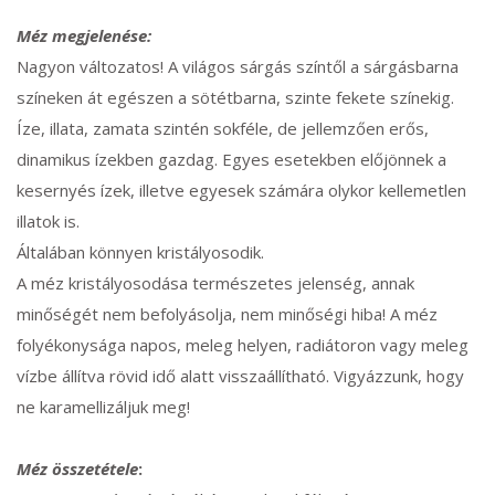
Méz megjelenése:
Nagyon változatos! A világos sárgás színtől a sárgásbarna
színeken át egészen a sötétbarna, szinte fekete színekig.
Íze, illata, zamata szintén sokféle, de jellemzően erős,
dinamikus ízekben gazdag. Egyes esetekben előjönnek a
kesernyés ízek, illetve egyesek számára olykor kellemetlen
illatok is.
Általában könnyen kristályosodik.
A méz kristályosodása természetes jelenség, annak
minőségét nem befolyásolja, nem minőségi hiba! A méz
folyékonysága napos, meleg helyen, radiátoron vagy meleg
vízbe állítva rövid idő alatt visszaállítható. Vigyázzunk, hogy
ne karamellizáljuk meg!
Méz összetétele
: