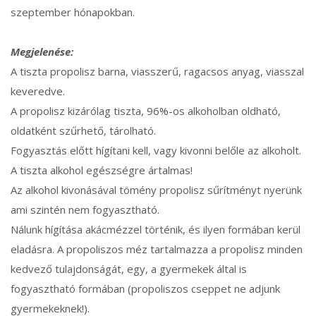
szeptember hónapokban.
Megjelenése:
A tiszta propolisz barna, viasszerű, ragacsos anyag, viasszal
keveredve.
A propolisz kizárólag tiszta, 96%-os alkoholban oldható,
oldatként szűrhető, tárolható.
Fogyasztás előtt hígítani kell, vagy kivonni belőle az alkoholt.
A tiszta alkohol egészségre ártalmas!
Az alkohol kivonásával tömény propolisz sűrítményt nyerünk
ami szintén nem fogyasztható.
Nálunk hígítása akácmézzel történik, és ilyen formában kerül
eladásra. A propoliszos méz tartalmazza a propolisz minden
kedvező tulajdonságát, egy, a gyermekek által is
fogyasztható formában (propoliszos cseppet ne adjunk
gyermekeknek!).