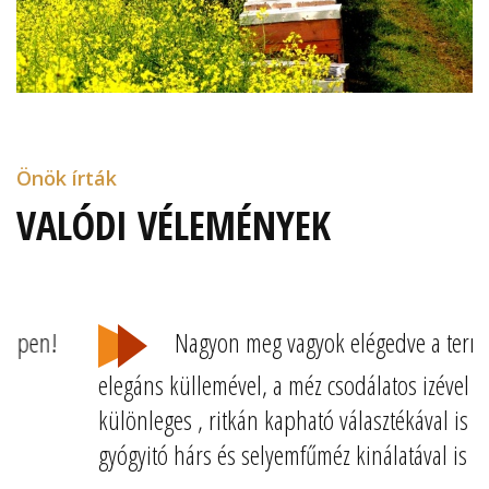
Önök írták
VALÓDI VÉLEMÉNYEK
Nagyon meg vagyok elégedve a termék
elegáns küllemével, a méz csodálatos izével és
különleges , ritkán kapható választékával is ,mint a
gyógyitó hárs és selyemfűméz kinálatával is !