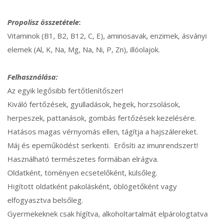
Propolisz összetétele
:
Vitaminok (B1, B2, B12, C, E), aminosavak, enzimek, ásványi
elemek (Al, K, Na, Mg, Na, Ni, P, Zn), illóolajok.
Felhasználása:
Az egyik legősibb fertőtlenítőszer!
Kiváló fertőzések, gyulladások, hegek, horzsolások,
herpeszek, pattanások, gombás fertőzések kezelésére.
Hatásos magas vérnyomás ellen, tágítja a hajszálereket.
Máj és epeműködést serkenti. Erősíti az imunrendszert!
Használható természetes formában elrágva.
Oldatként, töményen ecsetelőként, külsőleg.
Higított oldatként pakolásként, öblögetőként vagy
elfogyasztva belsőleg.
Gyermekeknek csak hígítva, alkoholtartalmát elpárologtatva