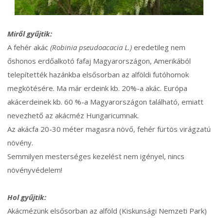
Miről gyűjtik:
A fehér akác
(Robinia pseudoacacia L.)
eredetileg nem
őshonos erdőalkotó fafaj Magyarországon, Amerikából
telepítették hazánkba elsősorban az alföldi futóhomok
megkötésére. Ma már erdeink kb. 20%-a akác. Európa
akácerdeinek kb. 60 %-a Magyarországon található, emiatt
nevezhető az akácméz Hungaricumnak.
Az akácfa 20-30 méter magasra növő, fehér fürtös virágzatú
növény.
Semmilyen mesterséges kezelést nem igényel, nincs
növényvédelem!
Hol gyűjtik:
Akácmézünk elsősorban az alföld (Kiskunsági Nemzeti Park)