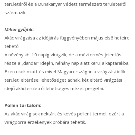
területéről és a Dunakanyar védett természeti területeiről
származik.
Mikor gyűjtik:
Akác virágzása az időjárás függvényében május első heteire
tehető.
A növény kb. 10 napig virágzik, de a méztermés jelentős
része a „dandár” idején, néhány nap alatt kerül a kaptárakba.
Ezen okok miatt és mivel Magyarországon a virágzási idők
területi eltérései lehetőséget adnak, két eltérő virágzási
idejű akácterületről lehetséges mézet pergetni.
Pollen tartalom:
Az akác virág sok nektárt és kevés pollent termel, ezért a
virágporra érzékenyek próbára tehetik.