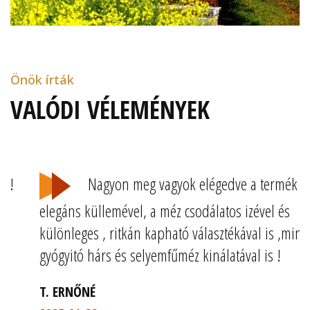
Önök írták
VALÓDI VÉLEMÉNYEK
Nagyon meg vagyok elégedve a termék
elegáns küllemével, a méz csodálatos izével és
különleges , ritkán kapható választékával is ,mint a
gyógyitó hárs és selyemfűméz kinálatával is !
T. ERNŐNÉ