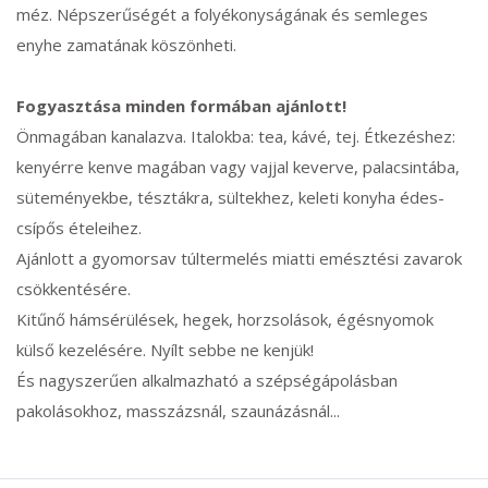
méz. Népszerűségét a folyékonyságának és semleges
enyhe zamatának köszönheti.
Fogyasztása minden formában ajánlott!
Önmagában kanalazva. Italokba: tea, kávé, tej. Étkezéshez:
kenyérre kenve magában vagy vajjal keverve, palacsintába,
süteményekbe, tésztákra, sültekhez, keleti konyha édes-
csípős ételeihez.
Ajánlott a gyomorsav túltermelés miatti emésztési zavarok
csökkentésére.
Kitűnő hámsérülések, hegek, horzsolások, égésnyomok
külső kezelésére. Nyílt sebbe ne kenjük!
És nagyszerűen alkalmazható a szépségápolásban
pakolásokhoz, masszázsnál, szaunázásnál...