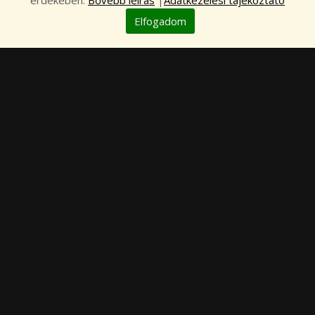
ELÉRHETŐ!
érdekében.
Bővebb leírás
|
Adatkezelési tájékoztató
Elfogadom
2026. Február 6.
ELOLVASOM