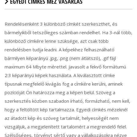
EGYEDI CÍMKÉS MÉZ VÁSÁRLÁS
Rendelésenként 3 különböző címkét szerkeszthet, és
bármelyikből tetszőleges számban rendelhet. Ha 3-nál több,
különböző címkére lenne szüksége, azt csak több
rendelésben tudja leadni. A képekhez felhasználható
bármilyen képarányú .jpg, .png (nem átlátszó), .gif fájl
maximum 64 Mbyte mérettel. Javasolt a fekvő formátumú
2:3 képarányú képek használata. A kiválasztott címke
típusnak megfelelő kivágás fog a címkére kerülni, aminek
pozícióját Ön határozza meg a képen belül. Szöveg a
szerkesztés közben szabadon írható, formázható, nem kell,
hogy a feltöltött kép tartalmazza. Egyedi címkés mézeknél
az átadott kép és szöveg tartalmát, helyességét nem
vizsgáljuk, a megjelenített tartalomért a megrendelő felel.
Szélsőséges, törvényt sértő vagy a vállalkozásokra nézve