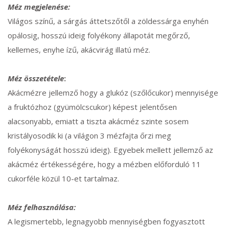
Méz megjelenése:
Világos színű, a sárgás áttetszőtől a zöldessárga enyhén
opálosig, hosszú ideig folyékony állapotát megőrző,
kellemes, enyhe ízű, akácvirág illatú méz.
Méz összetétele
:
Akácmézre jellemző hogy a glukóz (szőlőcukor) mennyisége
a fruktózhoz (gyümölcscukor) képest jelentősen
alacsonyabb, emiatt a tiszta akácméz szinte sosem
kristályosodik ki (a világon 3 mézfajta őrzi meg
folyékonyságát hosszú ideig). Egyebek mellett jellemző az
akácméz értékességére, hogy a mézben előforduló 11
cukorféle közül 10-et tartalmaz.
Méz felhasználása:
A legismertebb, legnagyobb mennyiségben fogyasztott