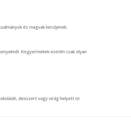
szalmányok és magvak kerüljenek.
ékenyeknél. Kisgyermekek esetén csak olyan
koládé, desszert vagy virág helyett is!