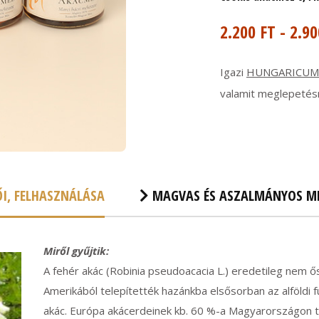
2.200 FT - 2.90
Igazi
HUNGARICUM
valamit meglepetésn
I, FELHASZNÁLÁSA
MAGVAS ÉS ASZALMÁNYOS MÉ
Miről gyűjtik:
A fehér akác (Robinia pseudoacacia L.) eredetileg nem 
Amerikából telepítették hazánkba elsősorban az alföld
akác. Európa akácerdeinek kb. 60 %-a Magyarországon t