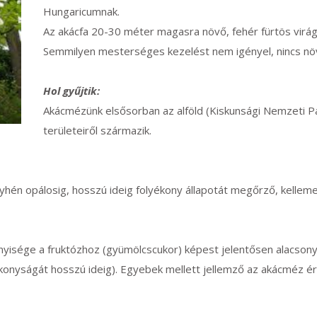
Hungaricumnak.
Az akácfa 20-30 méter magasra növő, fehér fürtös virá
Semmilyen mesterséges kezelést nem igényel, nincs n
Hol gyűjtik:
Akácmézünk elsősorban az alföld (Kiskunsági Nemzeti Pa
területeiről származik.
yhén opálosig, hosszú ideig folyékony állapotát megőrző, kellemes
nyisége a fruktózhoz (gyümölcscukor) képest jelentősen alacsony
lyékonyságát hosszú ideig). Egyebek mellett jellemző az akácméz