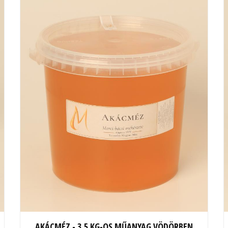
AKÁCMÉZ - 3,5 KG-OS MŰANYAG VÖDÖRBEN