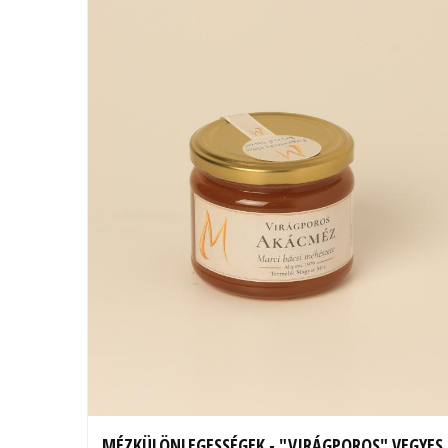
MÉZKÜLÖNLEGESSÉGEK - "VIRÁGPOROS" VEGYES