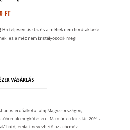
0 FT
!
Ha teljesen tiszta, és a méhek nem hordtak bele
ek, ez a méz nem kristályosodik meg!
ZEK VÁSÁRLÁS
őshonos erdőalkotó fafaj Magyarországon,
i futóhomok megkötésére. Ma már erdeink kb. 20%-a
alálható, emiatt nevezhető az akácméz