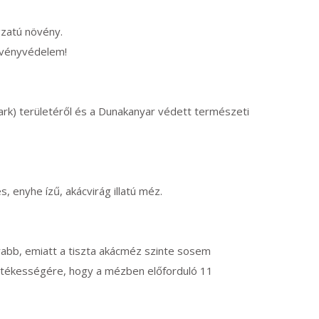
gzatú növény.
övényvédelem!
rk) területéről és a Dunakanyar védett természeti
, enyhe ízű, akácvirág illatú méz.
abb, emiatt a tiszta akácméz szinte sosem
 értékességére, hogy a mézben előforduló 11