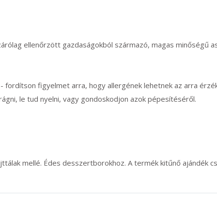
izárólag ellenőrzött gazdaságokból származó, magas minőségű a
- fordítson figyelmet arra, hogy allergének lehetnek az arra érz
ágni, le tud nyelni, vagy gondoskodjon azok pépesítéséről.
ttálak mellé. Édes desszertborokhoz. A termék kitűnő ajándék cso