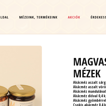
OLDAL
MÉZEINK, TERMÉKEINK
AKCIÓK
ÉRDEKES
MAGVAS
MÉZEK
Akácméz aszalt sárg
Akácméz aszalt vörö
Akácméz mandulával 
Akácméz dióval 0,4 
Akácméz gyömbérrel
Csokis akácméz 0,4 