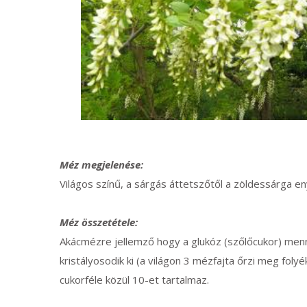
Méz megjelenése:
Világos színű, a sárgás áttetszőtől a zöldessárga en
Méz összetétele:
Akácmézre jellemző hogy a glukóz (szőlőcukor) men
kristályosodik ki (a világon 3 mézfajta őrzi meg fo
cukorféle közül 10-et tartalmaz.