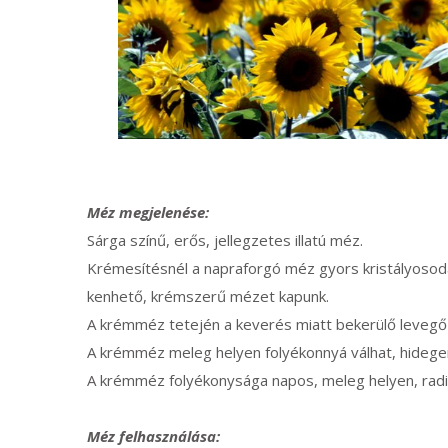
Méz megjelenése:
Sárga színű, erős, jellegzetes illatú méz.
Krémesítésnél a napraforgó méz gyors kristályosodási
kenhető, krémszerű mézet kapunk.
A krémméz tetején a keverés miatt bekerülő levegő
A krémméz meleg helyen folyékonnyá válhat, hidegen
A krémméz folyékonysága napos, meleg helyen, radiáto
Méz felhasználása: