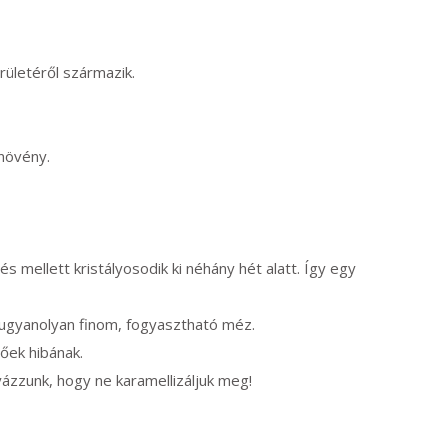
ületéről származik.
növény.
 mellett kristályosodik ki néhány hét alatt. Így egy
ugyanolyan finom, fogyasztható méz.
őek hibának.
yázzunk, hogy ne karamellizáljuk meg!