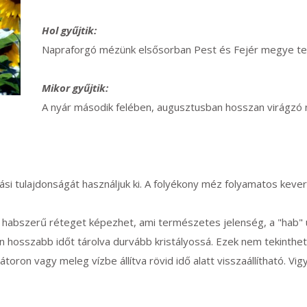
Hol gyűjtik:
Napraforgó mézünk elsősorban Pest és Fejér megye ter
Mikor gyűjtik:
A nyár második felében, augusztusban hosszan virágzó 
 tulajdonságát használjuk ki. A folyékony méz folyamatos keverés
 habszerű réteget képezhet, ami természetes jelenség, a "hab" 
 hosszabb időt tárolva durvább kristályossá. Ezek nem tekinthet
ron vagy meleg vízbe állítva rövid idő alatt visszaállítható. Vig