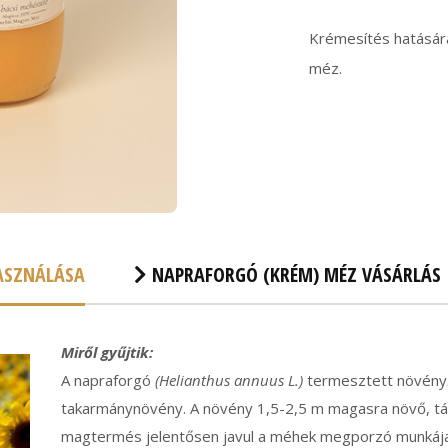
Krémesítés hatására 
méz.
HASZNÁLÁSA
NAPRAFORGÓ (KRÉM) MÉZ VÁSÁRLÁS
Miről gyűjtik:
A napraforgó
(Helianthus annuus L.)
termesztett növény. 
takarmánynövény. A növény 1,5-2,5 m magasra növő, tány
magtermés jelentősen javul a méhek megporzó munkája