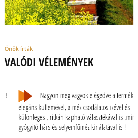
Önök írták
VALÓDI VÉLEMÉNYEK
Nagyon meg vagyok elégedve a termék
elegáns küllemével, a méz csodálatos izével és
különleges , ritkán kapható választékával is ,mint a
gyógyitó hárs és selyemfűméz kinálatával is !