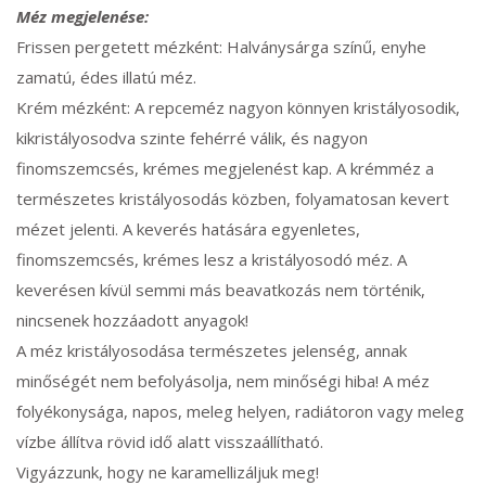
Méz megjelenése:
Frissen pergetett mézként: Halványsárga színű, enyhe
zamatú, édes illatú méz.
Krém mézként: A repceméz nagyon könnyen kristályosodik,
kikristályosodva szinte fehérré válik, és nagyon
finomszemcsés, krémes megjelenést kap. A krémméz a
természetes kristályosodás közben, folyamatosan kevert
mézet jelenti. A keverés hatására egyenletes,
finomszemcsés, krémes lesz a kristályosodó méz. A
keverésen kívül semmi más beavatkozás nem történik,
nincsenek hozzáadott anyagok!
A méz kristályosodása természetes jelenség, annak
minőségét nem befolyásolja, nem minőségi hiba! A méz
folyékonysága, napos, meleg helyen, radiátoron vagy meleg
vízbe állítva rövid idő alatt visszaállítható.
Vigyázzunk, hogy ne karamellizáljuk meg!