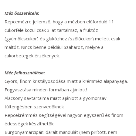
Méz összetétele
:
Repcemézre jellemző, hogy a mézben előforduló 11
cukorféle közül csak 3-at tartalmaz, a fruktóz
(gyümölcscukor) és glukózhoz (szőlőcukor) mellett csak
maltóz. Nincs benne például Szaharoz, melyre a
cukorbetegek érzékenyek.
Méz felhasználása:
Gyors, finom kristályosodása miatt a krémméz alapanyaga.
Fogyasztása minden formában ajánlott!
Alacsony savtartalma miatt ajánlott a gyomorsav-
túltengésben szenvedőknek.
Repcekrémméz segítségével nagyon egyszerű és finom
édességek készíthetők:
Burgonyamarcipán: darált mandulát (nem pirított, nem