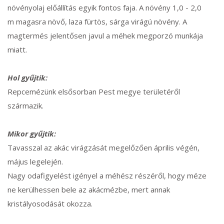
növényolaj előállítás egyik fontos faja. A növény 1,0 - 2,0
m magasra növő, laza fürtös, sárga virágú növény. A
magtermés jelentősen javul a méhek megporzó munkája
miatt.
Hol gyűjtik:
Repcemézünk elsősorban Pest megye területéről
származik.
Mikor gyűjtik:
Tavasszal az akác virágzását megelőzően április végén,
május legelején.
Nagy odafigyelést igényel a méhész részéről, hogy méze
ne kerülhessen bele az akácmézbe, mert annak
kristályosodását okozza.