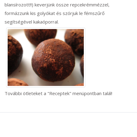
blansírozott!!) keverjünk össze repcekrémmézzel,
formázzunk kis golyókat és szórjuk le fémszűrő
segítségével kakaóporral.
További ötleteket a "Receptek" menüpontban talál!