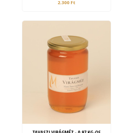
2.300 Ft
TAVASZI VIRÁGMÉZ - 0,97 KG-OS