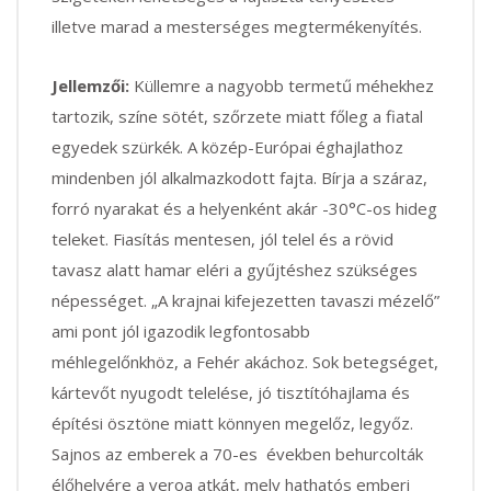
illetve marad a mesterséges megtermékenyítés.
Jellemzői:
Küllemre a nagyobb termetű méhekhez
tartozik, színe sötét, szőrzete miatt főleg a fiatal
egyedek szürkék. A közép-Európai éghajlathoz
mindenben jól alkalmazkodott fajta. Bírja a száraz,
forró nyarakat és a helyenként akár -30°C-os hideg
teleket. Fiasítás mentesen, jól telel és a rövid
tavasz alatt hamar eléri a gyűjtéshez szükséges
népességet. „A krajnai kifejezetten tavaszi mézelő”
ami pont jól igazodik legfontosabb
méhlegelőnkhöz, a Fehér akáchoz. Sok betegséget,
kártevőt nyugodt telelése, jó tisztítóhajlama és
építési ösztöne miatt könnyen megelőz, legyőz.
Sajnos az emberek a 70-es években behurcolták
élőhelyére a veroa atkát, mely hathatós emberi