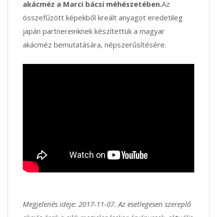
akácméz a Marci bácsi méhészetében.
Az
összefűzött képekből kreált anyagot eredetileg
japán partnereinknek készítettük a magyar
akácméz bemutatására, népszerűsítésére.
Megjelenés ideje: 2017-11-07. Az esetlegesen szereplő