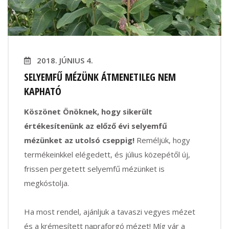
2018. JÚNIUS 4.
SELYEMFŰ MÉZÜNK ÁTMENETILEG NEM
KAPHATÓ
Köszönet Önöknek, hogy sikerült
értékesítenünk az előző évi selyemfű
mézünket az utolsó cseppig!
Reméljük, hogy
termékeinkkel elégedett, és július közepétől új,
frissen pergetett selyemfű mézünket is
megkóstolja.
Ha most rendel, ajánljuk a tavaszi vegyes mézet
és a krémesített napraforgó mézet! Míg vár a