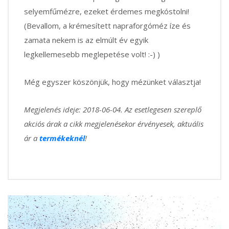
selyemfűmézre, ezeket érdemes megkóstolni!
(Bevallom, a krémesített napraforgóméz íze és
zamata nekem is az elmúlt év egyik
legkellemesebb meglepetése volt! :-) )
Még egyszer köszönjük, hogy mézünket választja!
Megjelenés ideje: 2018-06-04. Az esetlegesen szereplő
akciós árak a cikk megjelenésekor érvényesek, aktuális
ár a
termékeknél
!