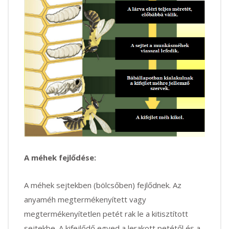
A méhek fejlődése:
A méhek sejtekben (bölcsőben) fejlődnek. Az
anyaméh megtermékenyített vagy
megtermékenyítetlen petét rak le a kitisztított
sejtekbe. A kifejlődő egyed a lerakott petétől és a