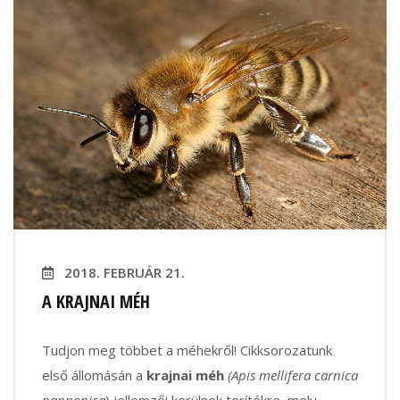
2018. FEBRUÁR 21.
A KRAJNAI MÉH
Tudjon meg többet a méhekről! Cikksorozatunk
első állomásán a
krajnai méh
(Apis mellifera carnica
pannonica
) jellemzői kerülnek terítékre, mely