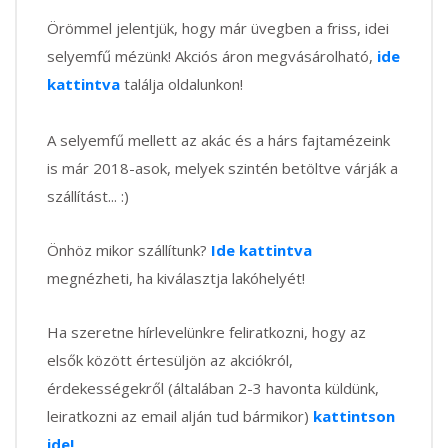
Örömmel jelentjük, hogy már üvegben a friss, idei
selyemfű mézünk! Akciós áron megvásárolható,
ide
kattintva
találja oldalunkon!
A selyemfű mellett az akác és a hárs fajtamézeink
is már 2018-asok, melyek szintén betöltve várják a
szállítást... :)
Önhöz mikor szállítunk?
Ide kattintva
megnézheti, ha kiválasztja lakóhelyét!
Ha szeretne hírlevelünkre feliratkozni, hogy az
elsők között értesüljön az akciókról,
érdekességekről (általában 2-3 havonta küldünk,
leiratkozni az email alján tud bármikor)
kattintson
ide!