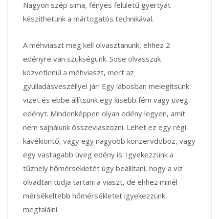
Nagyon szép sima, fényes felületű gyertyát
készíthetünk a mártogatós technikával.
A méhviaszt meg kell olvasztanunk, ehhez 2
edényre van szükségünk. Sose olvasszuk
közvetlenül a méhviaszt, mert az
gyulladásveszéllyel jár! Egy lábosban melegítsünk
vizet és ebbe állítsunk egy kisebb fém vagy üveg
edényt. Mindenképpen olyan edény legyen, amit
nem sajnálunk összeviaszozni. Lehet ez egy régi
kávékiöntő, vagy egy nagyobb konzervdoboz, vagy
egy vastagabb üveg edény is. Igyekezzünk a
tűzhely hőmérsékletét úgy beállítani, hogy a víz
olvadtan tudja tartani a viaszt, de ehhez minél
mérsékeltebb hőmérsékletet igyekezzünk
megtalálni.