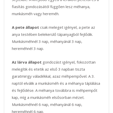
fiasítás gondozásától függően lesz méhanya,
munkásméh vagy hereméh.
A pete állapot
csak meleget igényel, a pete az
anya testében belekerülő tápanyagból fejlődik.
Munkásméhnél 3 nap, méhanyánál 3 nap,
hereméhnél 3 nap.
Az lárva állapot
gondozást igényel, fokozottan
melegítik és etetik az első 3 napban tiszta
garatmirigy váladékkal, azaz méhpempővel. A 3.
naptól elválik a munkásméh és a méhanya táplálása
és fejlődése. A méhanya továbbra is méhpempőt
kap, míg a munkásméh elsősorban mézet.
Munkásméhnél 6 nap, méhanyánál 6 nap,
hereméhnél 6 nap.