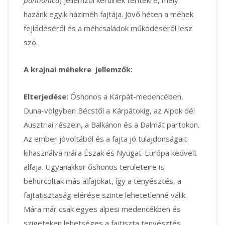
hazánk egyik háziméh fajtája. Jövő héten a méhek
fejlődéséről és a méhcsaládok működéséről lesz
szó.
A krajnai méhekre jellemzők:
Elterjedése:
Őshonos a Kárpát-medencében,
Duna-völgyben Bécstől a Kárpátokig, az Alpok dél
Ausztriai részein, a Balkánon és a Dalmát partokon.
Az ember jóvoltából és a fajta jó tulajdonságait
kihasználva mára Észak és Nyugat-Európa kedvelt
alfaja. Ugyanakkor őshonos területeire is
behurcoltak más alfajokat, így a tenyésztés, a
fajtatisztaság elérése szinte lehetetlenné válik.
Mára már csak egyes alpesi medencékben és
szigeteken lehetséges a fajtiszta tenyésztés