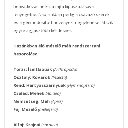
beavatkozás nélkül a fajta kipusztulásával
fenyegetne. Napjainkban pedig a csávázó szerek
és a génmódosított növények megjelenése látszik
egyre aggasztóbb kérdésnek.
Hazánkban élő mézelő méh rendszertani
besorolása:
Törzs: Ízeltlábúak
(Arthropoda)
Osztály: Rovarok
(Insecta)
Rend: Hártyásszárnyúak
(Hymenoptera)
Család: Méhek
(Apidea)
Nemzetség: Méh
(Apiss)
Faj: Mézelő
(mellefera)
Alfaj: Krajnai
(carnica)