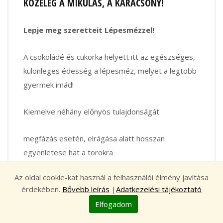
KÖZELEG A MIKULÁS, A KARÁCSONY!
Lepje meg szeretteit Lépesmézzel!
A csokoládé és cukorka helyett itt az egészséges,
különleges édesség a lépesméz, melyet a legtöbb
gyermek imád!
Kiemelve néhány előnyös tulajdonságát:
megfázás esetén, elrágása alatt hosszan
egyenletese hat a torokra
ajánlott emésztési zavarok esetén, viasz, magas
Az oldal cookie-kat használ a felhasználói élmény javítása
nyomelem, vitamin és enzimtartalma miatt
érdekében.
Bővebb leírás
|
Adatkezelési tájékoztató
kiváló segítség arc- és homloküreg gyulladások
Elfogadom
kezelésénél
virágpor allergia megelőzésére és kezelésére is