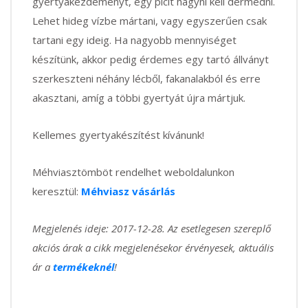
gyertyakezdeményt, egy picit hagyni kell dermedni.
Lehet hideg vízbe mártani, vagy egyszerűen csak
tartani egy ideig. Ha nagyobb mennyiséget
készítünk, akkor pedig érdemes egy tartó állványt
szerkeszteni néhány lécből, fakanalakból és erre
akasztani, amíg a többi gyertyát újra mártjuk.
Kellemes gyertyakészítést kívánunk!
Méhviasztömböt rendelhet weboldalunkon
keresztül:
Méhviasz vásárlás
Megjelenés ideje: 2017-12-28. Az esetlegesen szereplő
akciós árak a cikk megjelenésekor érvényesek, aktuális
ár a
termékeknél
!