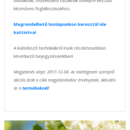
iskoláknak, művelődési házaknak ünnepre készülő
kézműves foglalkozásokhoz.
Megrendelhető honlapunkon keresztül ide
kattintva!
A különböző technikákról írunk részletesebben
következő bejegyzéseinkben!
Megjelenés ideje: 2017-12-08. Az esetlegesen szereplő
akciós árak a cikk megjelenésekor érvényesek, aktuális
ár a
termékeknél
!