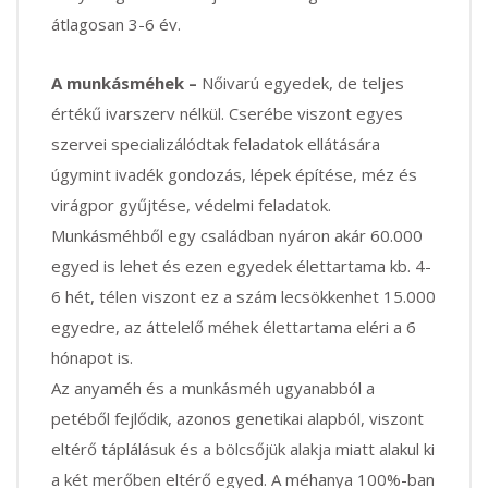
átlagosan 3-6 év.
A munkásméhek –
Nőivarú egyedek, de teljes
értékű ivarszerv nélkül. Cserébe viszont egyes
szervei specializálódtak feladatok ellátására
úgymint ivadék gondozás, lépek építése, méz és
virágpor gyűjtése, védelmi feladatok.
Munkásméhből egy családban nyáron akár 60.000
egyed is lehet és ezen egyedek élettartama kb. 4-
6 hét, télen viszont ez a szám lecsökkenhet 15.000
egyedre, az áttelelő méhek élettartama eléri a 6
hónapot is.
Az anyaméh és a munkásméh ugyanabból a
petéből fejlődik, azonos genetikai alapból, viszont
eltérő táplálásuk és a bölcsőjük alakja miatt alakul ki
a két merőben eltérő egyed. A méhanya 100%-ban