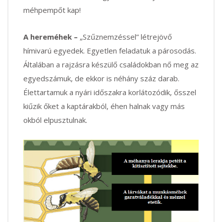
méhpempőt kap!
A hereméhek –
„Szűznemzéssel” létrejövő
hímivarú egyedek. Egyetlen feladatuk a párosodás.
Általában a rajzásra készülő családokban nő meg az
egyedszámuk, de ekkor is néhány száz darab.
Élettartamuk a nyári időszakra korlátozódik, ősszel
kiűzik őket a kaptárakból, éhen halnak vagy más
okból elpusztulnak.