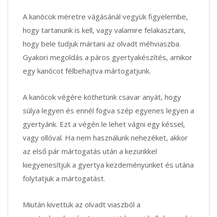
A kanócok méretre vágásánál vegyük figyelembe,
hogy tartanunk is kell, vagy valamire felakasztani,
hogy bele tudjuk mártani az olvadt méhviaszba.
Gyakori megoldás a páros gyertyakészítés, amikor
egy kanócot félbehajtva mártogatjunk.
A kanócok végére köthetünk csavar anyát, hogy
súlya legyen és ennél fogva szép egyenes legyen a
gyertyánk. Ezt a végén le lehet vágni egy késsel,
vagy ollóval. Ha nem használunk nehezéket, akkor
az első pár mártogatás után a kezünkkel
kiegyenesítjük a gyertya kezdeményünket és utána
folytatjuk a mártogatást.
Miután kivettük az olvadt viaszból a