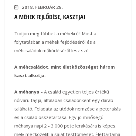
2018. FEBRUÁR 28.
A MÉHEK FEJLŐDÉSE, KASZTJAI
Tudjon meg többet a méhekről! Most a
folytatásban a méhek fejlődéséről és a
méhcsaládok működéséről lesz szó.
A méhcsaládot, mint életközösséget három
kaszt alkotja:
A méhanya –
A család egyetlen teljes értékű
nőivarú tagja, általában családonként egy darab
található. Feladata az utódok nemzése a peterakás
és a család összetartása. Egy jó minőségű
méhanya napi 2 - 3.000 pete lerakására is képes,
mely megközelíti a saját testtömegét. Élettartama