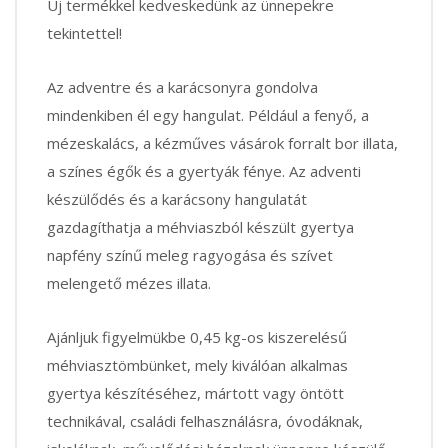
Új termékkel kedveskedünk az ünnepekre
tekintettel!
Az adventre és a karácsonyra gondolva
mindenkiben él egy hangulat. Például a fenyő, a
mézeskalács, a kézműves vásárok forralt bor illata,
a színes égők és a gyertyák fénye. Az adventi
készülődés és a karácsony hangulatát
gazdagíthatja a méhviaszból készült gyertya
napfény színű meleg ragyogása és szívet
melengető mézes illata.
Ajánljuk figyelmükbe 0,45 kg-os kiszerelésű
méhviasztömbünket, mely kiválóan alkalmas
gyertya készítéséhez, mártott vagy öntött
technikával, családi felhasználásra, óvodáknak,