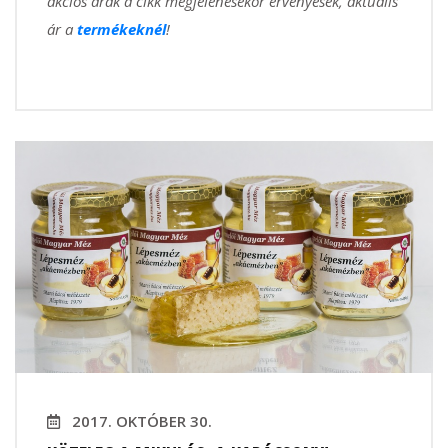
akciós árak a cikk megjelenésekor érvényesek, aktuális
ár a
termékeknél
!
2017. OKTÓBER 30.