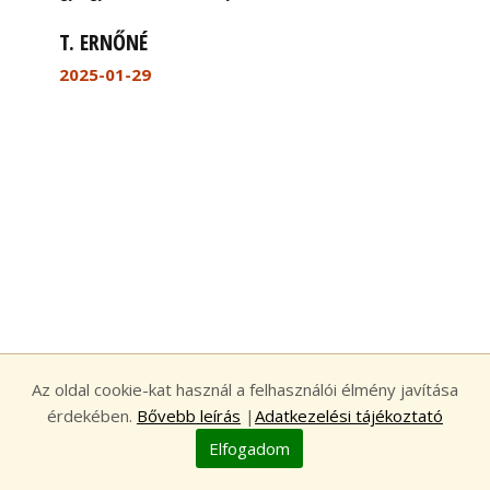
T. ERNŐNÉ
2025-01-29
Az oldal cookie-kat használ a felhasználói élmény javítása
Aktualitások, méhészetünkről
érdekében.
Bővebb leírás
|
Adatkezelési tájékoztató
HÍREK, AKCIÓK
Elfogadom