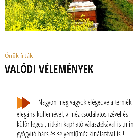
Önök írták
VALÓDI VÉLEMÉNYEK
Nagyon meg vagyok elégedve a termék
elegáns küllemével, a méz csodálatos izével és
különleges , ritkán kapható választékával is ,mint a
gyógyitó hárs és selyemfűméz kinálatával is !