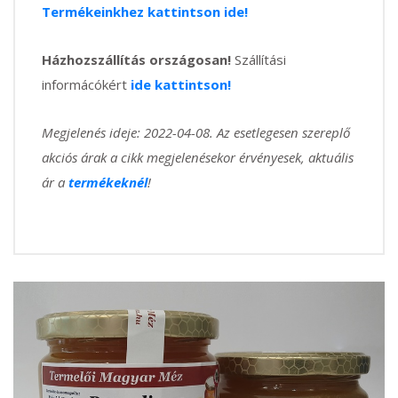
Termékeinkhez kattintson ide!
Házhozszállítás országosan!
Szállítási
informácókért
ide kattintson!
Megjelenés ideje: 2022-04-08. Az esetlegesen szereplő
akciós árak a cikk megjelenésekor érvényesek, aktuális
ár a
termékeknél
!