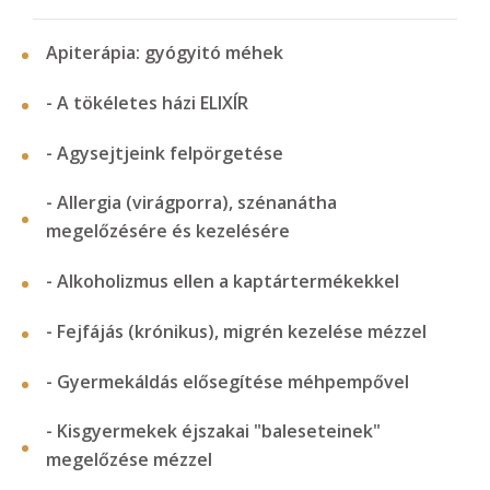
Apiterápia: gyógyitó méhek
- A tökéletes házi ELIXÍR
- Agysejtjeink felpörgetése
- Allergia (virágporra), szénanátha
megelőzésére és kezelésére
- Alkoholizmus ellen a kaptártermékekkel
- Fejfájás (krónikus), migrén kezelése mézzel
- Gyermekáldás elősegítése méhpempővel
- Kisgyermekek éjszakai "baleseteinek"
megelőzése mézzel