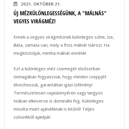
2021. OKTÓBER 21.
ÚJ MÉZKÜLÖNLEGESSÉGÜNK, A "MÁLNÁS"
VEGYES VIRÁGMÉZ!
Ennek a vegyes virágméznek különleges színe, íze,
illata, zamata van, mely a friss málnát tükrözi. Ha
megkóstoljuk, mintha málnát ennénk!
Ezt a különleges méz csemegét elsősorban
önmagában fogyasszuk, hogy minden cseppjét
élvezhessük, garantáltan igazi ízélmény!
Természetesen vajaskenyéren vagy langyos
teában elkeverve is dominálni fog. Különleges
mivolta miatt ajándéknak is kitűnő! Teljes
szívünkből ajánljuk!