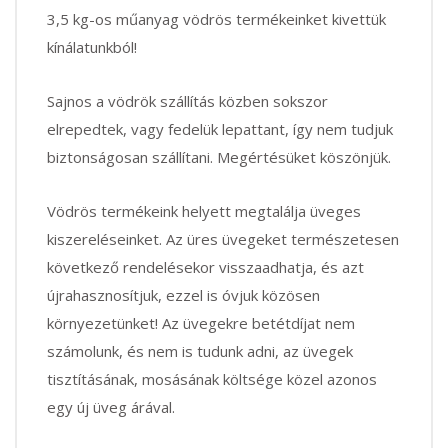
3,5 kg-os műanyag vödrös termékeinket kivettük
kínálatunkból!
Sajnos a vödrök szállítás közben sokszor
elrepedtek, vagy fedelük lepattant, így nem tudjuk
biztonságosan szállítani. Megértésüket köszönjük.
Vödrös termékeink helyett megtalálja üveges
kiszereléseinket. Az üres üvegeket természetesen
következő rendelésekor visszaadhatja, és azt
újrahasznosítjuk, ezzel is óvjuk közösen
környezetünket! Az üvegekre betétdíjat nem
számolunk, és nem is tudunk adni, az üvegek
tisztításának, mosásának költsége közel azonos
egy új üveg árával.