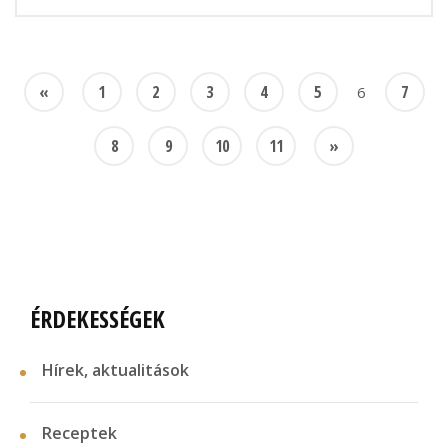
«
1
2
3
4
5
7
6
8
9
10
11
»
ÉRDEKESSÉGEK
Hírek, aktualitások
Receptek