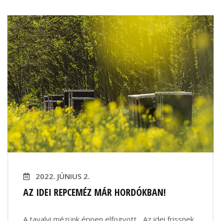
2022. JÚNIUS 2.
AZ IDEI REPCEMÉZ MÁR HORDÓKBAN!
A tavalyi mézünk éppen elfogyott... Az idei frissnek