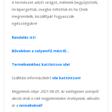
A természet adott virágot, méheink begyűjtötték,
mi kipergettük, üvegbe töltöttük és ha Önök
megrendelik, kiszállítjuk! Fogyasszák
egészségükre!
Rendelés itt!
Bővebben a selyemfű mézről...
Termékeinkhez kattintson ide!
Szállítási informácókért
ide kattintson!
Megjelenés ideje: 2021-08-05. Az esetlegesen szereplő
akciós árak a cikk megjelenésekor érvényesek, aktuális
ár a
termékeknél
!