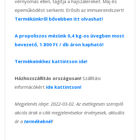
vérnyomás ellen, tágítja a hajszálereket. Máj és
epeműködést serkenti. Erősíti az immunrendszert!
Termékünkről bővebben itt olvashat!
A propoliszos mézünk 0,4 kg-os üvegben most
bevezető, 1.800 Ft / db áron kapható!
Termékeinkhez kattintson ide!
Házhozszállítás országosan!
Szállítási
informácókért
ide kattintson!
Megjelenés ideje: 2022-03-02. Az esetlegesen szereplő
akciós árak a cikk megjelenésekor érvényesek, aktuális
ár a
termékeknél
!