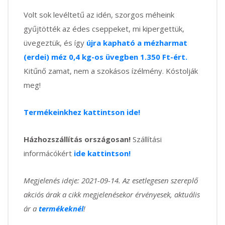
Volt sok levéltetű az idén, szorgos méheink
gyűjtötték az édes cseppeket, mi kipergettük,
üvegeztük, és így
újra kapható a mézharmat
(erdei) méz 0,4 kg-os üvegben 1.350 Ft-ért.
Kitűnő zamat, nem a szokásos ízélmény. Kóstolják
meg!
Termékeinkhez kattintson ide!
Házhozszállítás országosan!
Szállítási
informácókért
ide kattintson!
Megjelenés ideje: 2021-09-14. Az esetlegesen szereplő
akciós árak a cikk megjelenésekor érvényesek, aktuális
ár a
termékeknél
!