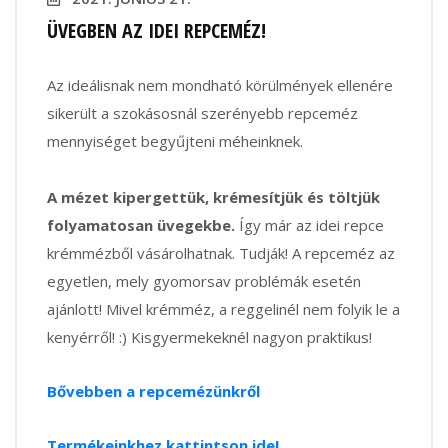
ÜVEGBEN AZ IDEI REPCEMÉZ!
Az ideálisnak nem mondható körülmények ellenére
sikerült a szokásosnál szerényebb repceméz
mennyiséget begyűjteni méheinknek.
A mézet kipergettük, krémesítjük és töltjük
folyamatosan üvegekbe.
Így már az idei repce
krémmézből vásárolhatnak. Tudják! A repceméz az
egyetlen, mely gyomorsav problémák esetén
ajánlott! Mivel krémméz, a reggelinél nem folyik le a
kenyérről! :) Kisgyermekeknél nagyon praktikus!
Bővebben a repcemézünkről
Termékeinkhez kattintson ide!